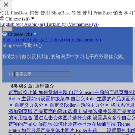
使用 PlusBase 销售
使用 ShopBase 销售
使用 PrintBase 销售
学习
Chinese (zh)
English (en)
Arabic (ar)
Turkish (tr)
Vietnamese (vi)
Chinese (zh)
English (en)
Arabic (ar)
Turkish (tr)
Vietnamese (vi)
ShopBase 帮助中心
探索如何做以及从我们的知识库中学习电子商务最佳实践。
同类别文章: 店铺简介
货币转换功能
如何复制主题
自定义Inside主题的产品页面分
Roller 主题如何设置超级菜单
自定义Roller主题的产品页面
区
自定义页头分区
自定义Roller主题的主页分区
将联系信息
添加到页脚
产品页面的附加选项卡
链接选项并显示产品变
的可用组合
通过点击变体图片选择变体
设置具有多个自定
选项的产品页面布局
如何让帅选器显示在店铺前端
Theme
Editor 如何展示产品变体小图片
Roller主题——设置颜色
购