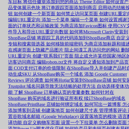
车目标
将信任徽章添加到您的商店
Theme Editor 如何设置产
品变体展示色块
将订单跟踪页面添加到商店
启用动态结账
钮
如何创建一个新页面
如何禁止访问某页面
创建URL重定
编辑URL重定向
添加一个菜单
编辑一个菜单
如何设置感谢
面的订单状态和运输政策
为商店添加Favicon图标
使用CSV
件导入和导出URL重定向数据
如何将Microsoft Clarity安装到
ShopBase店铺
将跟踪工具的代码添加到ShopBase商店
自定
专辑和搜索筛选器
如何移除前端密码
为商店添加标题和描
在感谢页面上隐藏产品图片
阻止间谍工具访问您的网站
删
URL重定向
创建“联系我们”页面
阻止或允许某些国家/地区
访客访问商店
编辑robots.txt文件
将自定义通知添加到产品页
面
COD支付订单的价值限制
在ShopBase导入并创建产品时
动生成SKU
从ShopBase购买一个域名
添加 Google Customer
Reviews 评论调查
如何将Hotjar安装到ShopBase店铺
如何安
Trustpilot
域名问题导致无法结账的处理方法
自动选择变体功
能
了解 ShopBase 订单确认页的变量参数
如何针对在
ShopBase 购买的域名进行验证所有权
续订ShopBase的域名
ShopBase/PrintBase 店铺如何绑定域名
如何写出一篇博客
怎
添加博客到店铺
创建落地页
如何创建尺寸表
管理博客评论
置谷歌域名邮箱 (Google Workplace)
设置落地页的模块
语言
译功能
自定义购物车页面
设置一个下拉菜单
怎么删除页面
添加Power Up脚本优化店铺
如何给产品和专辑页创建布局