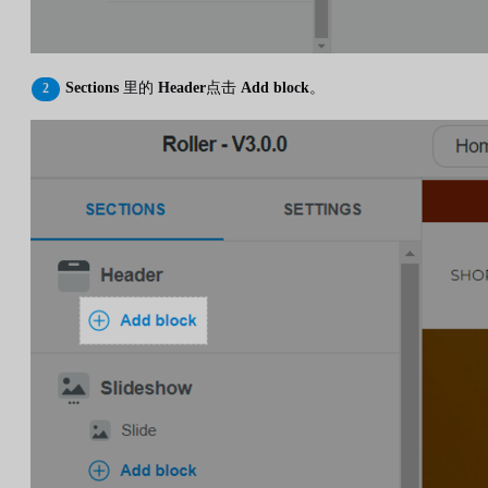
Sections
里的
Header
点击
Add block
。