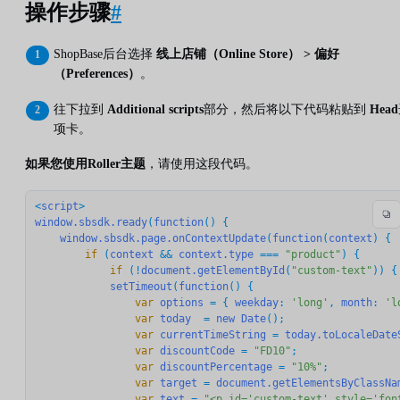
操作步骤
#
ShopBase后台选择
线上店铺（Online Store） > 偏好
（Preferences）
。
往下拉到
Additional scripts
部分，然后将以下代码粘贴到
Head
项卡。
如果您使用Roller主题
，请使用这段代码。
<
script
window.sbsdk.ready
(
function
() {

window.sbsdk.page.onContextUpdate
(
function
(
context
        if
 (
context
 && 
context.type
 === 
"product"
            if
 (!
document.getElementById
(
"custom-text"
)) {

setTimeout
(
function
                var
options
 = { 
weekday
: 
'long'
, 
month
: 
'l
                var
today
  = 
new
Date
                var
currentTimeString
 = 
today.toLocaleDate
                var
discountCode
 = 
"FD10"
                var
discountPercentage
 = 
"10%"
                var
target
 = 
document.getElementsByClassNa
                var
text
 = 
"<p id='custom-text' style='fon