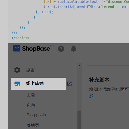
                text
 = 
replaceVariable
(
text
, [{
"discountCo
target.insertAdjacentHTML
(
'afterend'
, 
text
            }, 
1000
);

           }

        }

    });

});

<
/script>