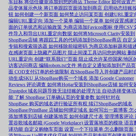
车目标
将信任徽章添加到您的商店
Theme Editor 如何设置产
品变体展示色块
将订单跟踪页面添加到商店
启用动态结账
钮
如何创建一个新页面
如何禁止访问某页面
创建URL重定
编辑URL重定向
添加一个菜单
编辑一个菜单
如何设置感谢
面的订单状态和运输政策
为商店添加Favicon图标
使用CSV
件导入和导出URL重定向数据
如何将Microsoft Clarity安装到
ShopBase店铺
将跟踪工具的代码添加到ShopBase商店
自定
专辑和搜索筛选器
如何移除前端密码
为商店添加标题和描
在感谢页面上隐藏产品图片
阻止间谍工具访问您的网站
删
URL重定向
创建“联系我们”页面
阻止或允许某些国家/地区
访客访问商店
编辑robots.txt文件
将自定义通知添加到产品页
面
COD支付订单的价值限制
在ShopBase导入并创建产品时
动生成SKU
从ShopBase购买一个域名
添加 Google Customer
Reviews 评论调查
如何将Hotjar安装到ShopBase店铺
如何安
Trustpilot
域名问题导致无法结账的处理方法
自动选择变体功
能
了解 ShopBase 订单确认页的变量参数
如何针对在
ShopBase 购买的域名进行验证所有权
续订ShopBase的域名
ShopBase/PrintBase 店铺如何绑定域名
如何写出一篇博客
怎
添加博客到店铺
创建落地页
如何创建尺寸表
管理博客评论
置谷歌域名邮箱 (Google Workplace)
设置落地页的模块
语言
译功能
自定义购物车页面
设置一个下拉菜单
怎么删除页面
添加Power Up脚本优化店铺
如何给产品和专辑页创建布局