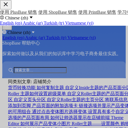
使用 PlusBase 销售
使用 ShopBase 销售
使用 PrintBase 销售
学习
Chinese (zh)
English (en)
Arabic (ar)
Turkish (tr)
Vietnamese (vi)
Chinese (zh)
English (en)
Arabic (ar)
Turkish (tr)
Vietnamese (vi)
ShopBase 帮助中心
探索如何做以及从我们的知识库中学习电子商务最佳实践。
同类别文章: 店铺简介
货币转换功能
如何复制主题
自定义Inside主题的产品页面分
Roller 主题如何设置超级菜单
自定义Roller主题的产品页面
区
自定义页头分区
自定义Roller主题的主页分区
将联系信息
添加到页脚
产品页面的附加选项卡
链接选项并显示产品变
的可用组合
通过点击变体图片选择变体
设置具有多个自定
选项的产品页面布局
如何让帅选器显示在店铺前端
Theme
Editor 如何展示产品变体小图片
Roller主题——设置颜色
购