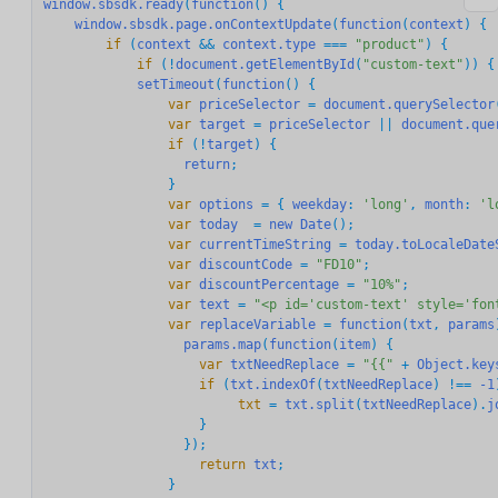
window.sbsdk.ready
(
function
() {

window.sbsdk.page.onContextUpdate
(
function
(
context
        if
 (
context
 && 
context.type
 === 
"product"
            if
 (!
document.getElementById
(
"custom-text"
)) {

setTimeout
(
function
              	var
priceSelector
 = 
document.querySelector
                var
target
 = 
priceSelector
 || 
document.que
              	if
 (!
target
) {

return
;

                var
options
 = { 
weekday
: 
'long'
, 
month
: 
'l
                var
today
  = 
new
Date
                var
currentTimeString
 = 
today.toLocaleDate
                var
discountCode
 = 
"FD10"
                var
discountPercentage
 = 
"10%"
                var
text
 = 
"<p id='custom-text' style='fon
                var
replaceVariable
 = 
function
(
txt
, 
params
params.map
(
function
(
item
                    var
txtNeedReplace
 = 
"{{"
 + 
Object.key
                    if
 (
txt.indexOf
(
txtNeedReplace
) !== 
-1
                         txt
 = 
txt.split
(
txtNeedReplace
).
j
                    }

                    return
txt
;
