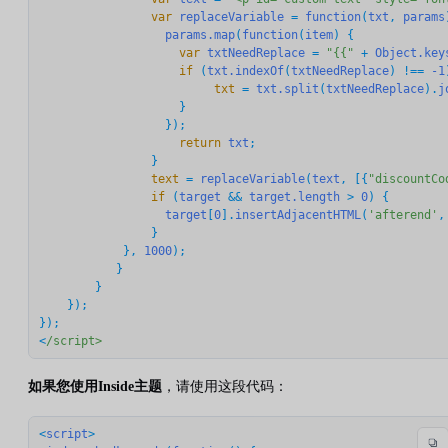
                var
replaceVariable
 = 
function
(
txt
, 
params
params.map
(
function
(
item
                    var
txtNeedReplace
 = 
"{{"
 + 
Object.key
                    if
 (
txt.indexOf
(
txtNeedReplace
) !== 
-1
                         txt
 = 
txt.split
(
txtNeedReplace
).
j
                    }

                    return
txt
;

                text
 = 
replaceVariable
(
text
, [{
"discountCo
                if
 (
target
 && 
target.length
 > 
0
) {

target
[
0
].
insertAdjacentHTML
(
'afterend'
,
                } 

            }, 
1000
);

           }

        }

    });

});

<
/script>
如果您使用Inside主题
，请使用这段代码：
<
script