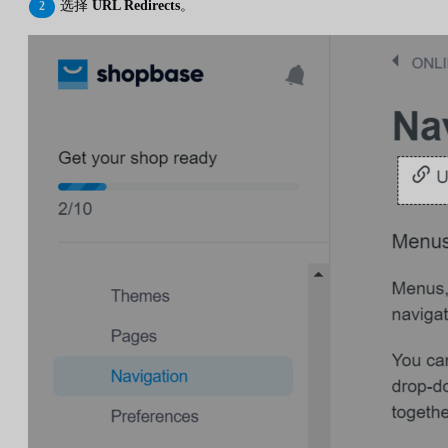
选择
URL Redirects
。