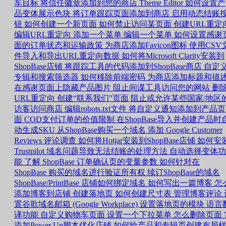
车目标
将信任徽章添加到您的商店
Theme Editor 如何设置产
品变体展示色块
将订单跟踪页面添加到商店
启用动态结账
钮
如何创建一个新页面
如何禁止访问某页面
创建URL重定
编辑URL重定向
添加一个菜单
编辑一个菜单
如何设置感谢
面的订单状态和运输政策
为商店添加Favicon图标
使用CSV
件导入和导出URL重定向数据
如何将Microsoft Clarity安装到
ShopBase店铺
将跟踪工具的代码添加到ShopBase商店
自定
专辑和搜索筛选器
如何移除前端密码
为商店添加标题和描
在感谢页面上隐藏产品图片
阻止间谍工具访问您的网站
删
URL重定向
创建“联系我们”页面
阻止或允许某些国家/地区
访客访问商店
编辑robots.txt文件
将自定义通知添加到产品页
面
COD支付订单的价值限制
在ShopBase导入并创建产品时
动生成SKU
从ShopBase购买一个域名
添加 Google Customer
Reviews 评论调查
如何将Hotjar安装到ShopBase店铺
如何安
Trustpilot
域名问题导致无法结账的处理方法
自动选择变体功
能
了解 ShopBase 订单确认页的变量参数
如何针对在
ShopBase 购买的域名进行验证所有权
续订ShopBase的域名
ShopBase/PrintBase 店铺如何绑定域名
如何写出一篇博客
怎
添加博客到店铺
创建落地页
如何创建尺寸表
管理博客评论
置谷歌域名邮箱 (Google Workplace)
设置落地页的模块
语言
译功能
自定义购物车页面
设置一个下拉菜单
怎么删除页面
添加Power Up脚本优化店铺
如何给产品和专辑页创建布局