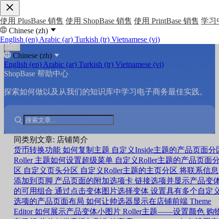
使用 PlusBase 销售
使用 ShopBase 销售
使用 PrintBase 销售
学习
Chinese (zh)
English (en)
Arabic (ar)
Turkish (tr)
Vietnamese (vi)
Chinese (zh)
English (en)
Arabic (ar)
Turkish (tr)
Vietnamese (vi)
ShopBase 帮助中心
探索如何做以及从我们的知识库中学习电子商务最佳实践。
同类别文章: 店铺简介
货币转换功能
如何复制主题
自定义Inside主题的产品页面分
Roller 主题如何设置超级菜单
自定义Roller主题的产品页面
区
自定义页头分区
自定义Roller主题的主页分区
将联系信息
添加到页脚
产品页面的附加选项卡
链接选项并显示产品变
的可用组合
通过点击变体图片选择变体
设置具有多个自定
选项的产品页面布局
如何让帅选器显示在店铺前端
Theme
Editor 如何展示产品变体小图片
Roller主题——设置颜色
购