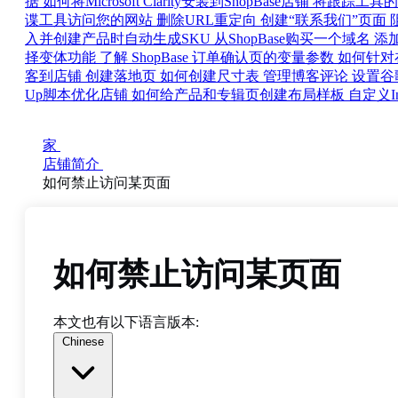
据
如何将Microsoft Clarity安装到ShopBase店铺
将跟踪工具的代
谍工具访问您的网站
删除URL重定向
创建“联系我们”页面
入并创建产品时自动生成SKU
从ShopBase购买一个域名
添加 
择变体功能
了解 ShopBase 订单确认页的变量参数
如何针对在
客到店铺
创建落地页
如何创建尺寸表
管理博客评论
设置谷歌域
Up脚本优化店铺
如何给产品和专辑页创建布局样板
自定义I
家
店铺简介
如何禁止访问某页面
如何禁止访问某页面
本文也有以下语言版本:
Chinese