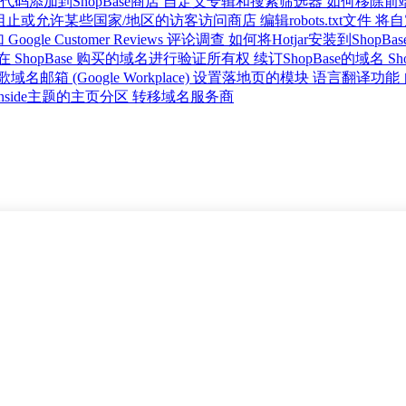
码添加到ShopBase商店
自定义专辑和搜索筛选器
如何移除前
阻止或允许某些国家/地区的访客访问商店
编辑robots.txt文件
将自
Google Customer Reviews 评论调查
如何将Hotjar安装到ShopBa
 ShopBase 购买的域名进行验证所有权
续订ShopBase的域名
Sh
名邮箱 (Google Workplace)
设置落地页的模块
语言翻译功能
nside主题的主页分区
转移域名服务商