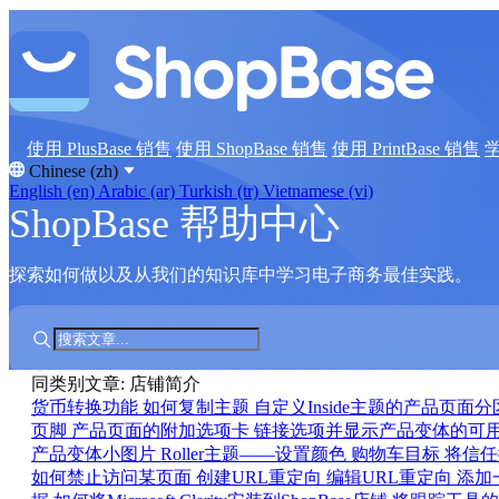
使用 PlusBase 销售
使用 ShopBase 销售
使用 PrintBase 销售
Chinese (zh)
English (en)
Arabic (ar)
Turkish (tr)
Vietnamese (vi)
ShopBase 帮助中心
探索如何做以及从我们的知识库中学习电子商务最佳实践。
同类别文章: 店铺简介
货币转换功能
如何复制主题
自定义Inside主题的产品页面
页脚
产品页面的附加选项卡
链接选项并显示产品变体的可
产品变体小图片
Roller主题——设置颜色
购物车目标
将信任
如何禁止访问某页面
创建URL重定向
编辑URL重定向
添加