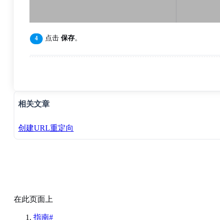
点击
保存
。
相关文章
创建URL重定向
在此页面上
指南#