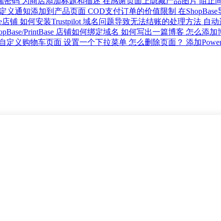
端密码
为商店添加标题和描述
在感谢页面上隐藏产品图片
阻止
定义通知添加到产品页面
COD支付订单的价值限制
在ShopBase
se店铺
如何安装Trustpilot
域名问题导致无法结账的处理方法
自动
opBase/PrintBase 店铺如何绑定域名
如何写出一篇博客
怎么添加
自定义购物车页面
设置一个下拉菜单
怎么删除页面？
添加Powe