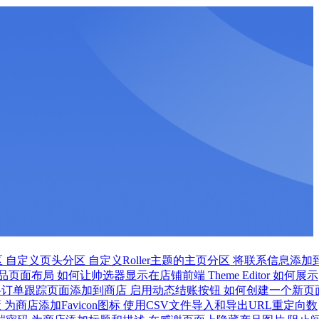
区
自定义页头分区
自定义Roller主题的主页分区
将联系信息添加
品页面布局
如何让帅选器显示在店铺前端
Theme Editor 如何展示
将订单跟踪页面添加到商店
启用动态结账按钮
如何创建一个新页
策
为商店添加Favicon图标
使用CSV文件导入和导出URL重定向数