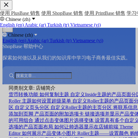
使用 PlusBase 销售
使用 ShopBase 销售
使用 PrintBase 销售
学习
Chinese (zh)
English (en)
Arabic (ar)
Turkish (tr)
Vietnamese (vi)
Chinese (zh)
English (en)
Arabic (ar)
Turkish (tr)
Vietnamese (vi)
ShopBase 帮助中心
探索如何做以及从我们的知识库中学习电子商务最佳实践。
同类别文章: 店铺简介
货币转换功能
如何复制主题
自定义Inside主题的产品页面分
Roller 主题如何设置超级菜单
自定义Roller主题的产品页面
区
自定义页头分区
自定义Roller主题的主页分区
将联系信息
添加到页脚
产品页面的附加选项卡
链接选项并显示产品变
的可用组合
通过点击变体图片选择变体
设置具有多个自定
选项的产品页面布局
如何让帅选器显示在店铺前端
Theme
Editor 如何展示产品变体小图片
Roller主题——设置颜色
购