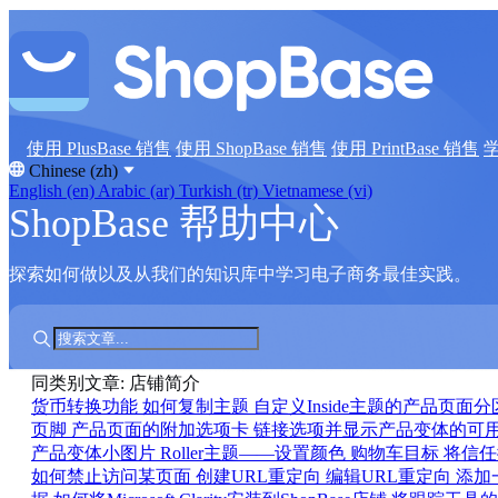
使用 PlusBase 销售
使用 ShopBase 销售
使用 PrintBase 销售
Chinese (zh)
English (en)
Arabic (ar)
Turkish (tr)
Vietnamese (vi)
ShopBase 帮助中心
探索如何做以及从我们的知识库中学习电子商务最佳实践。
同类别文章: 店铺简介
货币转换功能
如何复制主题
自定义Inside主题的产品页面
页脚
产品页面的附加选项卡
链接选项并显示产品变体的可
产品变体小图片
Roller主题——设置颜色
购物车目标
将信任
如何禁止访问某页面
创建URL重定向
编辑URL重定向
添加