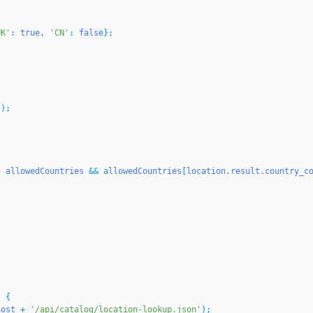
UK'
: 
true
, 
'CN'
: 
false
t
n
allowedCountries
 && 
allowedCountries
[
location.result.country_c
 {

host
 + 
'/api/catalog/location-lookup.json'
);
