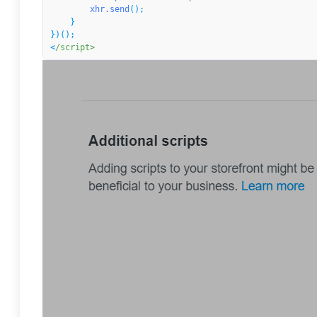
xhr.send
();

    }

})();

<
/script>