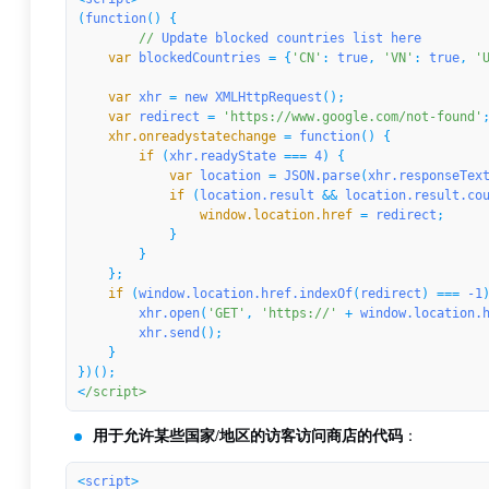
(
function
() {

//
Update
blocked
countries
list
here
    var
blockedCountries
 = {
'CN'
: 
true
, 
'VN'
: 
true
, 
'
    var
xhr
 = 
new
XMLHttpRequest
    var
redirect
 = 
'https://www.google.com/not-found'
    xhr.onreadystatechange
 = 
function
        if
 (
xhr.readyState
 === 
4
            var
location
 = 
JSON.parse
(
xhr.responseTex
            if
 (
location.result
 && 
location.result.co
                window.location.href
 = 
redirect
;

            }

        }

    if
 (
window.location.href.indexOf
(
redirect
) === 
-1
)
xhr.open
(
'GET'
, 
'https://'
 + 
window.location.
xhr.send
();

    }

})();

<
/script>
用于允许某些国家/地区的访客访问商店的代码
：
<
script
>
