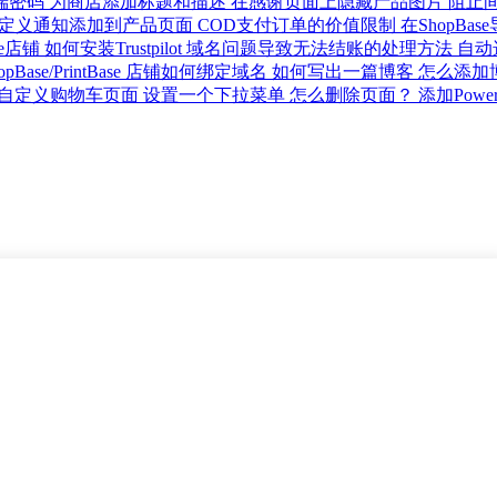
端密码
为商店添加标题和描述
在感谢页面上隐藏产品图片
阻止
定义通知添加到产品页面
COD支付订单的价值限制
在ShopBase
se店铺
如何安装Trustpilot
域名问题导致无法结账的处理方法
自动
opBase/PrintBase 店铺如何绑定域名
如何写出一篇博客
怎么添加
自定义购物车页面
设置一个下拉菜单
怎么删除页面？
添加Powe