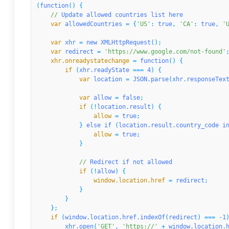
(
function
() {

//
Update
allowed
countries
list
here
    var
allowedCountries
 = {
'US'
: 
true
, 
'CA'
: 
true
, 
'
    var
xhr
 = 
new
XMLHttpRequest
    var
redirect
 = 
'https://www.google.com/not-found'
    xhr.onreadystatechange
 = 
function
        if
 (
xhr.readyState
 === 
4
            var
location
 = 
JSON.parse
(
xhr.responseTex
            var
allow
 = 
false
            if
 (!
location.result
                allow
 = 
true
;

            } 
else
if
 (
location.result.country_code
i
                allow
 = 
true
;

            }

//
Redirect
if
not
allowed
            if
 (!
allow
                window.location.href
 = 
redirect
;

            }

        }

    if
 (
window.location.href.indexOf
(
redirect
) === 
-1
)
xhr.open
(
'GET'
, 
'https://'
 + 
window.location.