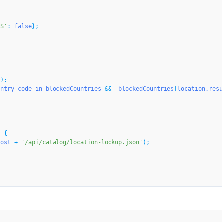
US'
: 
false
t
untry_code
in
blockedCountries
 &&  
blockedCountries
[
location.res
 {

host
 + 
'/api/catalog/location-lookup.json'
);
