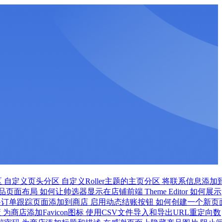
区
自定义页头分区
自定义Roller主题的主页分区
将联系信息添加
品页面布局
如何让帅选器显示在店铺前端
Theme Editor 如何展示
将订单跟踪页面添加到商店
启用动态结账按钮
如何创建一个新页
策
为商店添加Favicon图标
使用CSV文件导入和导出URL重定向数