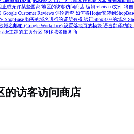
码添加到ShopBase商店
自定义专辑和搜索筛选器
如何移除前
阻止或允许某些国家/地区的访客访问商店
编辑robots.txt文件
将自
Google Customer Reviews 评论调查
如何将Hotjar安装到ShopBa
 ShopBase 购买的域名进行验证所有权
续订ShopBase的域名
Sh
名邮箱 (Google Workplace)
设置落地页的模块
语言翻译功能
nside主题的主页分区
转移域名服务商
区的访客访问商店