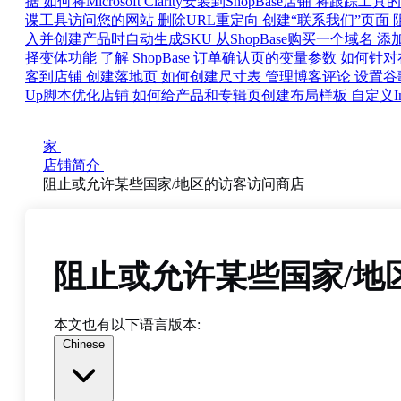
据
如何将Microsoft Clarity安装到ShopBase店铺
将跟踪工具的代
谍工具访问您的网站
删除URL重定向
创建“联系我们”页面
入并创建产品时自动生成SKU
从ShopBase购买一个域名
添加 
择变体功能
了解 ShopBase 订单确认页的变量参数
如何针对在
客到店铺
创建落地页
如何创建尺寸表
管理博客评论
设置谷歌域
Up脚本优化店铺
如何给产品和专辑页创建布局样板
自定义I
家
店铺简介
阻止或允许某些国家/地区的访客访问商店
阻止或允许某些国家/地
本文也有以下语言版本:
Chinese