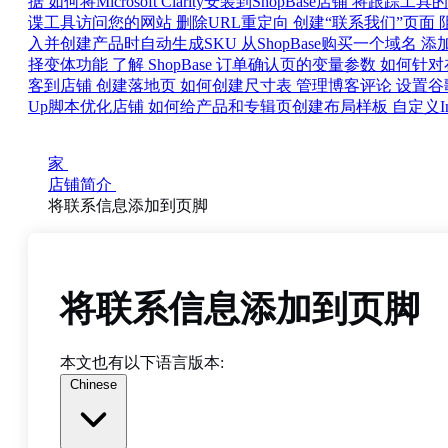
据
如何将Microsoft Clarity安装到ShopBase店铺
将跟踪工具的代
谍工具访问您的网站
删除URL重定向
创建“联系我们”页面
入并创建产品时自动生成SKU
从ShopBase购买一个域名
添加 
择变体功能
了解 ShopBase 订单确认页的变量参数
如何针对在
客到店铺
创建落地页
如何创建尺寸表
管理博客评论
设置谷歌域
Up脚本优化店铺
如何给产品和专辑页创建布局样板
自定义I
家
店铺简介
将联系信息添加到页脚
将联系信息添加到页脚
本文也有以下语言版本:
Chinese