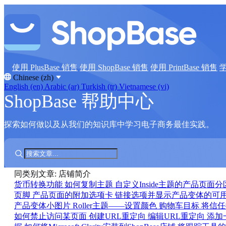
使用 PlusBase 销售
使用 ShopBase 销售
使用 PrintBase 销售
Chinese (zh)
English (en)
Arabic (ar)
Turkish (tr)
Vietnamese (vi)
ShopBase 帮助中心
探索如何做以及从我们的知识库中学习电子商务最佳实践。
同类别文章: 店铺简介
货币转换功能
如何复制主题
自定义Inside主题的产品页面
页脚
产品页面的附加选项卡
链接选项并显示产品变体的可
产品变体小图片
Roller主题——设置颜色
购物车目标
将信任
如何禁止访问某页面
创建URL重定向
编辑URL重定向
添加