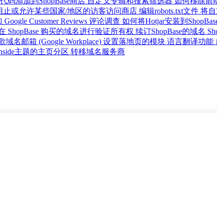
码添加到ShopBase商店
自定义专辑和搜索筛选器
如何移除前
阻止或允许某些国家/地区的访客访问商店
编辑robots.txt文件
将自
Google Customer Reviews 评论调查
如何将Hotjar安装到ShopBa
 ShopBase 购买的域名进行验证所有权
续订ShopBase的域名
Sh
名邮箱 (Google Workplace)
设置落地页的模块
语言翻译功能
nside主题的主页分区
转移域名服务商