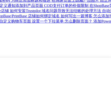
端密码
为商店添加标题和描述
在感谢页面上隐藏产品图片
阻止
定义通知添加到产品页面
COD支付订单的价值限制
在ShopBase
se店铺
如何安装Trustpilot
域名问题导致无法结账的处理方法
自动
opBase/PrintBase 店铺如何绑定域名
如何写出一篇博客
怎么添加
自定义购物车页面
设置一个下拉菜单
怎么删除页面？
添加Powe