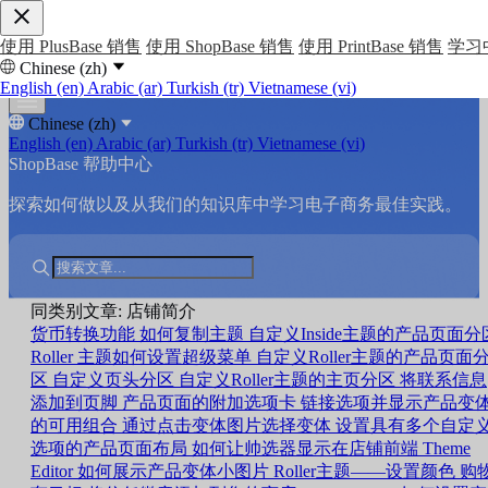
使用 PlusBase 销售
使用 ShopBase 销售
使用 PrintBase 销售
学习
Chinese (zh)
English (en)
Arabic (ar)
Turkish (tr)
Vietnamese (vi)
Chinese (zh)
English (en)
Arabic (ar)
Turkish (tr)
Vietnamese (vi)
ShopBase 帮助中心
探索如何做以及从我们的知识库中学习电子商务最佳实践。
同类别文章: 店铺简介
货币转换功能
如何复制主题
自定义Inside主题的产品页面分
Roller 主题如何设置超级菜单
自定义Roller主题的产品页面
区
自定义页头分区
自定义Roller主题的主页分区
将联系信息
添加到页脚
产品页面的附加选项卡
链接选项并显示产品变
的可用组合
通过点击变体图片选择变体
设置具有多个自定
选项的产品页面布局
如何让帅选器显示在店铺前端
Theme
Editor 如何展示产品变体小图片
Roller主题——设置颜色
购