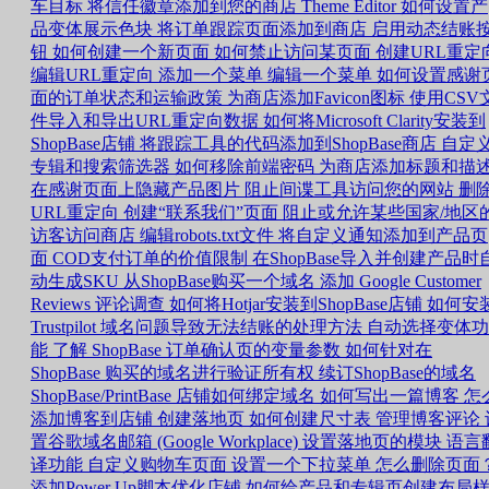
车目标
将信任徽章添加到您的商店
Theme Editor 如何设置产
品变体展示色块
将订单跟踪页面添加到商店
启用动态结账
钮
如何创建一个新页面
如何禁止访问某页面
创建URL重定
编辑URL重定向
添加一个菜单
编辑一个菜单
如何设置感谢
面的订单状态和运输政策
为商店添加Favicon图标
使用CSV
件导入和导出URL重定向数据
如何将Microsoft Clarity安装到
ShopBase店铺
将跟踪工具的代码添加到ShopBase商店
自定
专辑和搜索筛选器
如何移除前端密码
为商店添加标题和描
在感谢页面上隐藏产品图片
阻止间谍工具访问您的网站
删
URL重定向
创建“联系我们”页面
阻止或允许某些国家/地区
访客访问商店
编辑robots.txt文件
将自定义通知添加到产品页
面
COD支付订单的价值限制
在ShopBase导入并创建产品时
动生成SKU
从ShopBase购买一个域名
添加 Google Customer
Reviews 评论调查
如何将Hotjar安装到ShopBase店铺
如何安
Trustpilot
域名问题导致无法结账的处理方法
自动选择变体功
能
了解 ShopBase 订单确认页的变量参数
如何针对在
ShopBase 购买的域名进行验证所有权
续订ShopBase的域名
ShopBase/PrintBase 店铺如何绑定域名
如何写出一篇博客
怎
添加博客到店铺
创建落地页
如何创建尺寸表
管理博客评论
置谷歌域名邮箱 (Google Workplace)
设置落地页的模块
语言
译功能
自定义购物车页面
设置一个下拉菜单
怎么删除页面
添加Power Up脚本优化店铺
如何给产品和专辑页创建布局