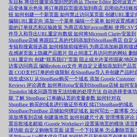
车目标
将信任徽章添加到您的商店
Theme Editor 如何设置产
品变体展示色块
将订单跟踪页面添加到商店
启用动态结账
钮
如何创建一个新页面
如何禁止访问某页面
创建URL重定
编辑URL重定向
添加一个菜单
编辑一个菜单
如何设置感谢
面的订单状态和运输政策
为商店添加Favicon图标
使用CSV
件导入和导出URL重定向数据
如何将Microsoft Clarity安装到
ShopBase店铺
将跟踪工具的代码添加到ShopBase商店
自定
专辑和搜索筛选器
如何移除前端密码
为商店添加标题和描
在感谢页面上隐藏产品图片
阻止间谍工具访问您的网站
删
URL重定向
创建“联系我们”页面
阻止或允许某些国家/地区
访客访问商店
编辑robots.txt文件
将自定义通知添加到产品页
面
COD支付订单的价值限制
在ShopBase导入并创建产品时
动生成SKU
从ShopBase购买一个域名
添加 Google Customer
Reviews 评论调查
如何将Hotjar安装到ShopBase店铺
如何安
Trustpilot
域名问题导致无法结账的处理方法
自动选择变体功
能
了解 ShopBase 订单确认页的变量参数
如何针对在
ShopBase 购买的域名进行验证所有权
续订ShopBase的域名
ShopBase/PrintBase 店铺如何绑定域名
如何写出一篇博客
怎
添加博客到店铺
创建落地页
如何创建尺寸表
管理博客评论
置谷歌域名邮箱 (Google Workplace)
设置落地页的模块
语言
译功能
自定义购物车页面
设置一个下拉菜单
怎么删除页面
添加Power Up脚本优化店铺
如何给产品和专辑页创建布局