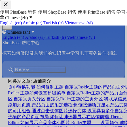
使用 PlusBase 销售
使用 ShopBase 销售
使用 PrintBase 销售
学习
Chinese (zh)
English (en)
Arabic (ar)
Turkish (tr)
Vietnamese (vi)
Chinese (zh)
English (en)
Arabic (ar)
Turkish (tr)
Vietnamese (vi)
ShopBase 帮助中心
探索如何做以及从我们的知识库中学习电子商务最佳实践。
同类别文章: 店铺简介
货币转换功能
如何复制主题
自定义Inside主题的产品页面分
Roller 主题如何设置超级菜单
自定义Roller主题的产品页面
区
自定义页头分区
自定义Roller主题的主页分区
将联系信息
添加到页脚
产品页面的附加选项卡
链接选项并显示产品变
的可用组合
通过点击变体图片选择变体
设置具有多个自定
选项的产品页面布局
如何让帅选器显示在店铺前端
Theme
Editor 如何展示产品变体小图片
Roller主题——设置颜色
购