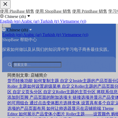
使用 PlusBase 销售
使用 ShopBase 销售
使用 PrintBase 销售
学习
Chinese (zh)
English (en)
Arabic (ar)
Turkish (tr)
Vietnamese (vi)
Chinese (zh)
English (en)
Arabic (ar)
Turkish (tr)
Vietnamese (vi)
ShopBase 帮助中心
探索如何做以及从我们的知识库中学习电子商务最佳实践。
同类别文章: 店铺简介
货币转换功能
如何复制主题
自定义Inside主题的产品页面分
Roller 主题如何设置超级菜单
自定义Roller主题的产品页面
区
自定义页头分区
自定义Roller主题的主页分区
将联系信息
添加到页脚
产品页面的附加选项卡
链接选项并显示产品变
的可用组合
通过点击变体图片选择变体
设置具有多个自定
选项的产品页面布局
如何让帅选器显示在店铺前端
Theme
Editor 如何展示产品变体小图片
Roller主题——设置颜色
购