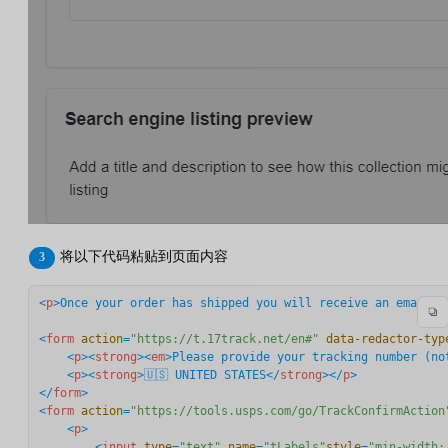
将以下代码粘贴到页面内容
<
p
>
Once your order has shipped you will receive an email f
<
form
action
=
"https://t.17track.net/en#"
data-redactor-typ
<
p
>
<
strong
>
<
em
>
Please provide your tracking number (no
<
p
>
<
strong
>
🇺🇸 UNITED STATES
</
strong
>
</
p
>
</
form
>
<
form
action
=
"https://tools.usps.com/go/TrackConfirmAction
<
p
>
<
input
type
=
"text"
name
=
"tLabels"
style
=
"min-width: