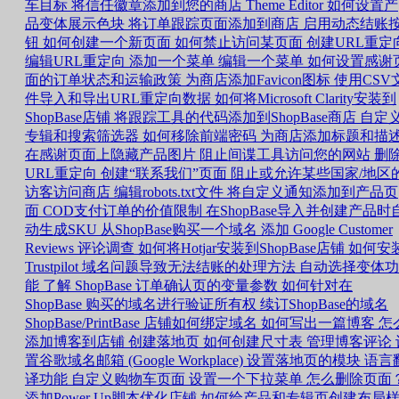
车目标
将信任徽章添加到您的商店
Theme Editor 如何设置产
品变体展示色块
将订单跟踪页面添加到商店
启用动态结账
钮
如何创建一个新页面
如何禁止访问某页面
创建URL重定
编辑URL重定向
添加一个菜单
编辑一个菜单
如何设置感谢
面的订单状态和运输政策
为商店添加Favicon图标
使用CSV
件导入和导出URL重定向数据
如何将Microsoft Clarity安装到
ShopBase店铺
将跟踪工具的代码添加到ShopBase商店
自定
专辑和搜索筛选器
如何移除前端密码
为商店添加标题和描
在感谢页面上隐藏产品图片
阻止间谍工具访问您的网站
删
URL重定向
创建“联系我们”页面
阻止或允许某些国家/地区
访客访问商店
编辑robots.txt文件
将自定义通知添加到产品页
面
COD支付订单的价值限制
在ShopBase导入并创建产品时
动生成SKU
从ShopBase购买一个域名
添加 Google Customer
Reviews 评论调查
如何将Hotjar安装到ShopBase店铺
如何安
Trustpilot
域名问题导致无法结账的处理方法
自动选择变体功
能
了解 ShopBase 订单确认页的变量参数
如何针对在
ShopBase 购买的域名进行验证所有权
续订ShopBase的域名
ShopBase/PrintBase 店铺如何绑定域名
如何写出一篇博客
怎
添加博客到店铺
创建落地页
如何创建尺寸表
管理博客评论
置谷歌域名邮箱 (Google Workplace)
设置落地页的模块
语言
译功能
自定义购物车页面
设置一个下拉菜单
怎么删除页面
添加Power Up脚本优化店铺
如何给产品和专辑页创建布局