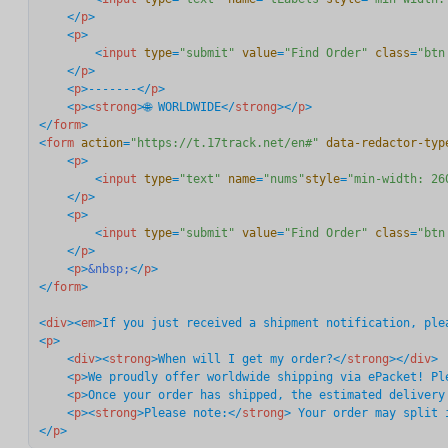
</
p
>
<
p
>
<
input
type
=
"submit"
value
=
"Find Order"
class
=
"btn
</
p
>
<
p
>
-------
</
p
>
<
p
>
<
strong
>
🌐 WORLDWIDE
</
strong
>
</
p
>
</
form
>
<
form
action
=
"https://t.17track.net/en#"
data-redactor-typ
<
p
>
<
input
type
=
"text"
name
=
"nums"
style
=
"min-width: 26
</
p
>
<
p
>
<
input
type
=
"submit"
value
=
"Find Order"
class
=
"btn
</
p
>
<
p
>
&nbsp;
</
p
>
</
form
>
<
div
>
<
em
>
If you just received a shipment notification, ple
<
p
>
<
div
>
<
strong
>
When will I get my order?
</
strong
>
</
div
>
<
p
>
We proudly offer worldwide shipping via ePacket! Pl
<
p
>
Once your order has shipped, the estimated delivery
<
p
>
<
strong
>
Please note:
</
strong
>
 Your order may split 
</
p
>