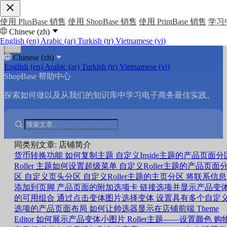
使用 PlusBase 销售
使用 ShopBase 销售
使用 PrintBase 销售
学习
Chinese (zh)
English (en)
Arabic (ar)
Turkish (tr)
Vietnamese (vi)
Chinese (zh)
English (en)
Arabic (ar)
Turkish (tr)
Vietnamese (vi)
ShopBase 帮助中心
探索如何做以及从我们的知识库中学习电子商务最佳实践。
同类别文章: 店铺简介
货币转换功能
如何复制主题
自定义Inside主题的产品页面分
Roller 主题如何设置超级菜单
自定义Roller主题的产品页面
区
自定义页头分区
自定义Roller主题的主页分区
将联系信息
添加到页脚
产品页面的附加选项卡
链接选项并显示产品变
的可用组合
通过点击变体图片选择变体
设置具有多个自定
选项的产品页面布局
如何让帅选器显示在店铺前端
Theme
Editor 如何展示产品变体小图片
Roller主题——设置颜色
购