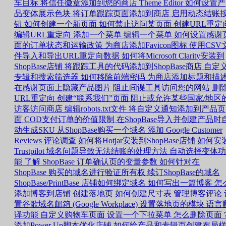
车目标
将信任徽章添加到您的商店
Theme Editor 如何设置产
品变体展示色块
将订单跟踪页面添加到商店
启用动态结账
钮
如何创建一个新页面
如何禁止访问某页面
创建URL重定
编辑URL重定向
添加一个菜单
编辑一个菜单
如何设置感谢
面的订单状态和运输政策
为商店添加Favicon图标
使用CSV
件导入和导出URL重定向数据
如何将Microsoft Clarity安装到
ShopBase店铺
将跟踪工具的代码添加到ShopBase商店
自定
专辑和搜索筛选器
如何移除前端密码
为商店添加标题和描
在感谢页面上隐藏产品图片
阻止间谍工具访问您的网站
删
URL重定向
创建“联系我们”页面
阻止或允许某些国家/地区
访客访问商店
编辑robots.txt文件
将自定义通知添加到产品页
面
COD支付订单的价值限制
在ShopBase导入并创建产品时
动生成SKU
从ShopBase购买一个域名
添加 Google Customer
Reviews 评论调查
如何将Hotjar安装到ShopBase店铺
如何安
Trustpilot
域名问题导致无法结账的处理方法
自动选择变体功
能
了解 ShopBase 订单确认页的变量参数
如何针对在
ShopBase 购买的域名进行验证所有权
续订ShopBase的域名
ShopBase/PrintBase 店铺如何绑定域名
如何写出一篇博客
怎
添加博客到店铺
创建落地页
如何创建尺寸表
管理博客评论
置谷歌域名邮箱 (Google Workplace)
设置落地页的模块
语言
译功能
自定义购物车页面
设置一个下拉菜单
怎么删除页面
添加Power Up脚本优化店铺
如何给产品和专辑页创建布局