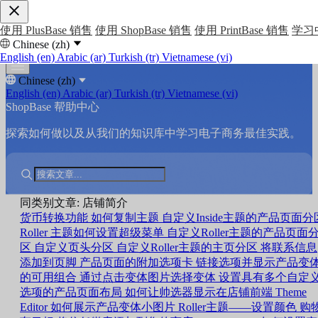
使用 PlusBase 销售
使用 ShopBase 销售
使用 PrintBase 销售
学习
Chinese (zh)
English (en)
Arabic (ar)
Turkish (tr)
Vietnamese (vi)
Chinese (zh)
English (en)
Arabic (ar)
Turkish (tr)
Vietnamese (vi)
ShopBase 帮助中心
探索如何做以及从我们的知识库中学习电子商务最佳实践。
同类别文章: 店铺简介
货币转换功能
如何复制主题
自定义Inside主题的产品页面分
Roller 主题如何设置超级菜单
自定义Roller主题的产品页面
区
自定义页头分区
自定义Roller主题的主页分区
将联系信息
添加到页脚
产品页面的附加选项卡
链接选项并显示产品变
的可用组合
通过点击变体图片选择变体
设置具有多个自定
选项的产品页面布局
如何让帅选器显示在店铺前端
Theme
Editor 如何展示产品变体小图片
Roller主题——设置颜色
购