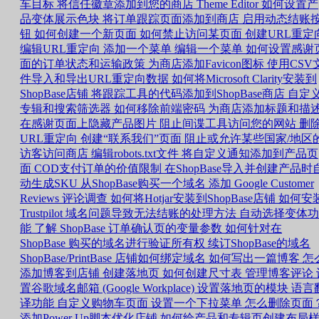
车目标
将信任徽章添加到您的商店
Theme Editor 如何设置产
品变体展示色块
将订单跟踪页面添加到商店
启用动态结账
钮
如何创建一个新页面
如何禁止访问某页面
创建URL重定
编辑URL重定向
添加一个菜单
编辑一个菜单
如何设置感谢
面的订单状态和运输政策
为商店添加Favicon图标
使用CSV
件导入和导出URL重定向数据
如何将Microsoft Clarity安装到
ShopBase店铺
将跟踪工具的代码添加到ShopBase商店
自定
专辑和搜索筛选器
如何移除前端密码
为商店添加标题和描
在感谢页面上隐藏产品图片
阻止间谍工具访问您的网站
删
URL重定向
创建“联系我们”页面
阻止或允许某些国家/地区
访客访问商店
编辑robots.txt文件
将自定义通知添加到产品页
面
COD支付订单的价值限制
在ShopBase导入并创建产品时
动生成SKU
从ShopBase购买一个域名
添加 Google Customer
Reviews 评论调查
如何将Hotjar安装到ShopBase店铺
如何安
Trustpilot
域名问题导致无法结账的处理方法
自动选择变体功
能
了解 ShopBase 订单确认页的变量参数
如何针对在
ShopBase 购买的域名进行验证所有权
续订ShopBase的域名
ShopBase/PrintBase 店铺如何绑定域名
如何写出一篇博客
怎
添加博客到店铺
创建落地页
如何创建尺寸表
管理博客评论
置谷歌域名邮箱 (Google Workplace)
设置落地页的模块
语言
译功能
自定义购物车页面
设置一个下拉菜单
怎么删除页面
添加Power Up脚本优化店铺
如何给产品和专辑页创建布局