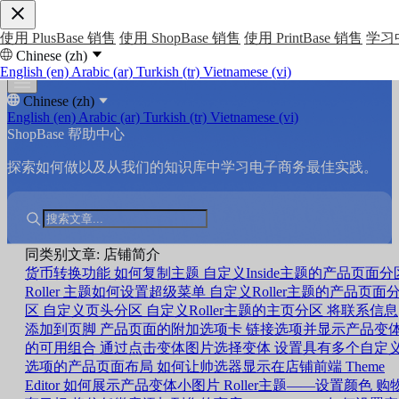
使用 PlusBase 销售
使用 ShopBase 销售
使用 PrintBase 销售
学习
Chinese (zh)
English (en)
Arabic (ar)
Turkish (tr)
Vietnamese (vi)
Chinese (zh)
English (en)
Arabic (ar)
Turkish (tr)
Vietnamese (vi)
ShopBase 帮助中心
探索如何做以及从我们的知识库中学习电子商务最佳实践。
同类别文章: 店铺简介
货币转换功能
如何复制主题
自定义Inside主题的产品页面分
Roller 主题如何设置超级菜单
自定义Roller主题的产品页面
区
自定义页头分区
自定义Roller主题的主页分区
将联系信息
添加到页脚
产品页面的附加选项卡
链接选项并显示产品变
的可用组合
通过点击变体图片选择变体
设置具有多个自定
选项的产品页面布局
如何让帅选器显示在店铺前端
Theme
Editor 如何展示产品变体小图片
Roller主题——设置颜色
购