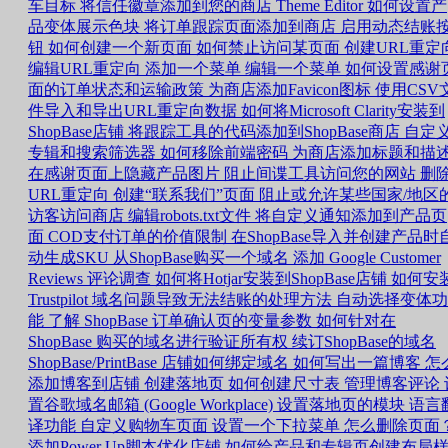
车目标
将信任徽章添加到您的商店
Theme Editor 如何设置产
品变体展示色块
将订单跟踪页面添加到商店
启用动态结账
钮
如何创建一个新页面
如何禁止访问某页面
创建URL重定
编辑URL重定向
添加一个菜单
编辑一个菜单
如何设置感谢
面的订单状态和运输政策
为商店添加Favicon图标
使用CSV
件导入和导出URL重定向数据
如何将Microsoft Clarity安装到
ShopBase店铺
将跟踪工具的代码添加到ShopBase商店
自定
专辑和搜索筛选器
如何移除前端密码
为商店添加标题和描
在感谢页面上隐藏产品图片
阻止间谍工具访问您的网站
删
URL重定向
创建“联系我们”页面
阻止或允许某些国家/地区
访客访问商店
编辑robots.txt文件
将自定义通知添加到产品页
面
COD支付订单的价值限制
在ShopBase导入并创建产品时
动生成SKU
从ShopBase购买一个域名
添加 Google Customer
Reviews 评论调查
如何将Hotjar安装到ShopBase店铺
如何安
Trustpilot
域名问题导致无法结账的处理方法
自动选择变体功
能
了解 ShopBase 订单确认页的变量参数
如何针对在
ShopBase 购买的域名进行验证所有权
续订ShopBase的域名
ShopBase/PrintBase 店铺如何绑定域名
如何写出一篇博客
怎
添加博客到店铺
创建落地页
如何创建尺寸表
管理博客评论
置谷歌域名邮箱 (Google Workplace)
设置落地页的模块
语言
译功能
自定义购物车页面
设置一个下拉菜单
怎么删除页面
添加Power Up脚本优化店铺
如何给产品和专辑页创建布局