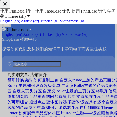
使用 PlusBase 销售
使用 ShopBase 销售
使用 PrintBase 销售
学习
Chinese (zh)
English (en)
Arabic (ar)
Turkish (tr)
Vietnamese (vi)
Chinese (zh)
English (en)
Arabic (ar)
Turkish (tr)
Vietnamese (vi)
ShopBase 帮助中心
探索如何做以及从我们的知识库中学习电子商务最佳实践。
同类别文章: 店铺简介
货币转换功能
如何复制主题
自定义Inside主题的产品页面分
Roller 主题如何设置超级菜单
自定义Roller主题的产品页面
区
自定义页头分区
自定义Roller主题的主页分区
将联系信息
添加到页脚
产品页面的附加选项卡
链接选项并显示产品变
的可用组合
通过点击变体图片选择变体
设置具有多个自定
选项的产品页面布局
如何让帅选器显示在店铺前端
Theme
Editor 如何展示产品变体小图片
Roller主题——设置颜色
购