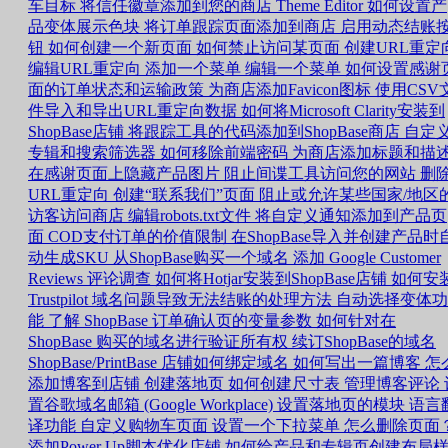
车目标
将信任徽章添加到您的商店
Theme Editor 如何设置产
品变体展示色块
将订单跟踪页面添加到商店
启用动态结账
钮
如何创建一个新页面
如何禁止访问某页面
创建URL重定
编辑URL重定向
添加一个菜单
编辑一个菜单
如何设置感谢
面的订单状态和运输政策
为商店添加Favicon图标
使用CSV
件导入和导出URL重定向数据
如何将Microsoft Clarity安装到
ShopBase店铺
将跟踪工具的代码添加到ShopBase商店
自定
专辑和搜索筛选器
如何移除前端密码
为商店添加标题和描
在感谢页面上隐藏产品图片
阻止间谍工具访问您的网站
删
URL重定向
创建“联系我们”页面
阻止或允许某些国家/地区
访客访问商店
编辑robots.txt文件
将自定义通知添加到产品页
面
COD支付订单的价值限制
在ShopBase导入并创建产品时
动生成SKU
从ShopBase购买一个域名
添加 Google Customer
Reviews 评论调查
如何将Hotjar安装到ShopBase店铺
如何安
Trustpilot
域名问题导致无法结账的处理方法
自动选择变体功
能
了解 ShopBase 订单确认页的变量参数
如何针对在
ShopBase 购买的域名进行验证所有权
续订ShopBase的域名
ShopBase/PrintBase 店铺如何绑定域名
如何写出一篇博客
怎
添加博客到店铺
创建落地页
如何创建尺寸表
管理博客评论
置谷歌域名邮箱 (Google Workplace)
设置落地页的模块
语言
译功能
自定义购物车页面
设置一个下拉菜单
怎么删除页面
添加Power Up脚本优化店铺
如何给产品和专辑页创建布局