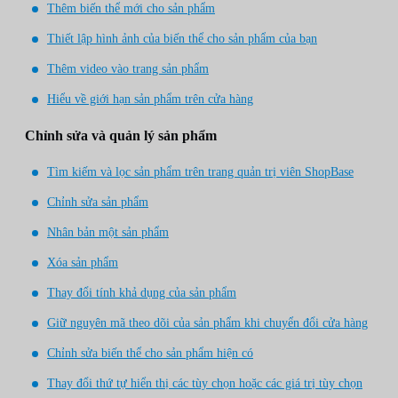
Thêm biến thể mới cho sản phẩm
Thiết lập hình ảnh của biến thể cho sản phẩm của bạn
Thêm video vào trang sản phẩm
Hiểu về giới hạn sản phẩm trên cửa hàng
Chỉnh sửa và quản lý sản phẩm
Tìm kiếm và lọc sản phẩm trên trang quản trị viên ShopBase
Chỉnh sửa sản phẩm
Nhân bản một sản phẩm
Xóa sản phẩm
Thay đổi tính khả dụng của sản phẩm
Giữ nguyên mã theo dõi của sản phẩm khi chuyển đổi cửa hàng
Chỉnh sửa biến thể cho sản phẩm hiện có
Thay đổi thứ tự hiển thị các tùy chọn hoặc các giá trị tùy chọn