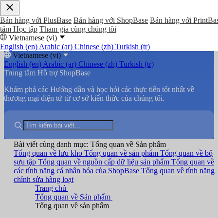
Bán hàng với PlusBase
Bán hàng với ShopBase
Bán hàng với PrintBa
tâm Học tập
Tham gia cùng chúng tôi
Vietnamese (vi)
English (en)
Arabic (ar)
Chinese (zh)
Turkish (tr)
Vietnamese (vi)
English (en)
Arabic (ar)
Chinese (zh)
Turkish (tr)
Trung tâm Hỗ trợ ShopBase
Khám phá các Hướng dẫn và học hỏi các thực tiễn tốt nhất về
thương mại điện tử từ cơ sở kiến thức của chúng tôi.
Bài viết cùng danh mục: Tổng quan về Sản phẩm
Tổng quan về lưu kho
Tổng quan về sản phẩm
Tổng quan về bộ
sưu tập
Tổng quan về nguồn cấp dữ liệu sản phẩm
Tổng quan về
các tính năng cá nhân hóa của ShopBase
Tổng quan về tính năng
chỉnh sửa hàng loạt
Trang chủ
Tổng quan về Sản phẩm
Tổng quan về sản phẩm