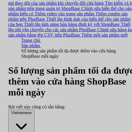
mã theo dõi của sản phẩm khi chuyển đổi cửa hàng
Tìm kiếm và l
sản phẩm trên trang quản trị ShopBase
Chỉnh sửa biến thể cho sản
phẩm hiện có
Thêm video vào trang sản phẩm
Thêm combo sản
phẩm trên PlusBase
Thiết lập hình ảnh của biến thể cho sản phẩm
của bạn
Thiết lập tính năng bán hàng định kỳ với ShopBase
Thiết
lập phí vận chuyển cho các sản phẩm PlusBase
Chỉnh sửa hàng lo
sản phẩm bằng tệp CSV trên PlusBase
Thêm một sản phẩm mới
Trang chủ
Sản phẩm
Số lượng sản phẩm tối đa được thêm vào cửa hàng
ShopBase mỗi ngày
Số lượng sản phẩm tối đa đượ
thêm vào cửa hàng ShopBase
mỗi ngày
Bài viết này cũng có sẵn bằng:
Vietnamese