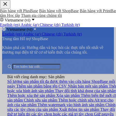
Bán hàng với PlusBase
Bán hàng với ShopBase
Bán hàng với PrintBa
tâm Học tập
Tham gia cùng chúng tôi
Vietnamese (vi)
English (en)
Arabic (ar)
Chinese (zh)
Turkish (tr)
Vietnamese (vi)
English (en)
Arabic (ar)
Chinese (zh)
Turkish (tr)
Trung tâm Hỗ trợ ShopBase
Khám phá các Hướng dẫn và học hỏi các thực tiễn tốt nhất về
thương mại điện tử từ cơ sở kiến thức của chúng tôi.
Bài viết cùng danh mục: Sản phẩm
Số lượng sản phẩm tối đa được thêm vào cửa hàng ShopBase mỗi
ngày
Thêm sản phẩm bằng tệp CSV
Nhân bản một sản phẩm
Thê
hoặc xóa hình ảnh sản phẩm
Thay đổi tính khả dụng của sản phẩ
Thêm hoặc xóa thẻ sản phẩm
Xóa sản phẩm
Thêm biến thể mới c
sản phẩm
Chỉnh sửa sản phẩm
Thêm hoặc chỉnh sửa Alt text cho
ảnh của sản phẩm
Thêm watermark vào hình ảnh sản phẩm
Chỉnh
sửa các tùy chọn của sản phẩm
Xuất thông tin sản phẩm
Thay đổi
thứ tự hiển thị các tùy chọn hoặc các giá trị tùy chọn
Giữ nguyên