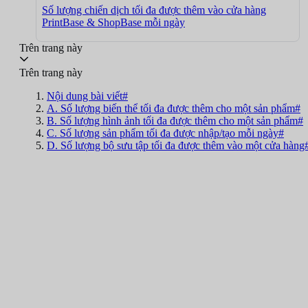
Số lượng chiến dịch tối đa được thêm vào cửa hàng
PrintBase & ShopBase mỗi ngày
Trên trang này
Trên trang này
Nội dung bài viết#
A. Số lượng biến thể tối đa được thêm cho một sản phẩm#
B. Số lượng hình ảnh tối đa được thêm cho một sản phẩm#
C. Số lượng sản phẩm tối đa được nhập/tạo mỗi ngày#
D. Số lượng bộ sưu tập tối đa được thêm vào một cửa hàng