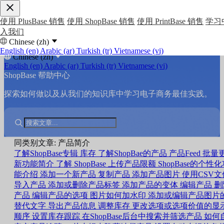
使用 PlusBase 销售
使用 ShopBase 销售
使用 PrintBase 销售
学习
入我们
Chinese (zh)
English (en)
Arabic (ar)
Turkish (tr)
Vietnamese (vi)
Chinese (zh)
English (en)
Arabic (ar)
Turkish (tr)
Vietnamese (vi)
ShopBase 帮助中心
探索如何做以及从我们的知识库中学习电子商务最佳实践。
同类别文章: 产品简介
了解ShopBase专辑
库存
了解ShopBae的产品
产品Feed
批量
新功能简介
了解 ShopBase 上传产品限额
ShopBase的个性
能介绍
添加一个新产品
复制产品
添加产品图片
使用CSV文
导入产品
添加或删除产品标签
添加产品的变体
编辑产品
删
产品
编辑产品的选项
图片如何加水印
添加或编辑产品图片
替代文字
导出产品信息
调整库存
更改选项或选项价值的显
顺序
设置库存跟踪
在ShopBase后台中搜索并筛选产品
如何