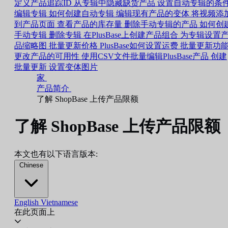
定义产品追踪ID
从专辑中隐藏缺货产品
设置自动专辑的条
编辑专辑
如何创建自动专辑
编辑现有产品的变体
将视频添
到产品页面
查看产品的库存量
删除手动专辑的产品
如何创
手动专辑
删除专辑
在PlusBase上创建产品组合
为专辑设置
品缩略图
批量更新价格
PlusBase如何设置运费
批量更新功
更改产品的可用性
使用CSV文件批量编辑PlusBase产品
创建
批量更新
设置变体图片
家
产品简介
了解 ShopBase 上传产品限额
了解 ShopBase 上传产品限额
本文也有以下语言版本:
Chinese
English
Vietnamese
在此页面上