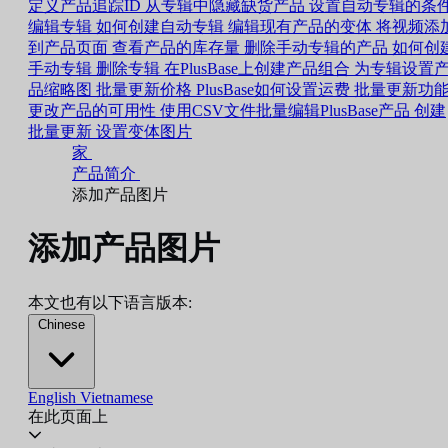
定义产品追踪ID
从专辑中隐藏缺货产品
设置自动专辑的条
编辑专辑
如何创建自动专辑
编辑现有产品的变体
将视频添
到产品页面
查看产品的库存量
删除手动专辑的产品
如何创
手动专辑
删除专辑
在PlusBase上创建产品组合
为专辑设置
品缩略图
批量更新价格
PlusBase如何设置运费
批量更新功
更改产品的可用性
使用CSV文件批量编辑PlusBase产品
创建
批量更新
设置变体图片
家
产品简介
添加产品图片
添加产品图片
本文也有以下语言版本:
Chinese
English
Vietnamese
在此页面上