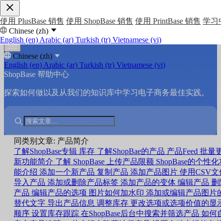
使用 PlusBase 销售
使用 ShopBase 销售
使用 PrintBase 销售
学习
Chinese (zh)
English (en)
Arabic (ar)
Turkish (tr)
Vietnamese (vi)
Chinese (zh)
English (en)
Arabic (ar)
Turkish (tr)
Vietnamese (vi)
ShopBase 帮助中心
探索如何做以及从我们的知识库中学习电子商务最佳实践。
同类别文章: 产品简介
了解ShopBase专辑
库存
了解ShopBae的产品
产品Feed
批量
新功能简介
了解 ShopBase 上传产品限额
ShopBase的个性
能介绍
添加一个新产品
复制产品
添加产品图片
使用CSV文
导入产品
添加或删除产品标签
添加产品的变体
编辑产品
删
产品
编辑产品的选项
图片如何加水印
添加或编辑产品图片
替代文字
导出产品信息
调整库存
更改选项或选项价值的显
顺序
设置库存跟踪
在ShopBase后台中搜索并筛选产品
如何