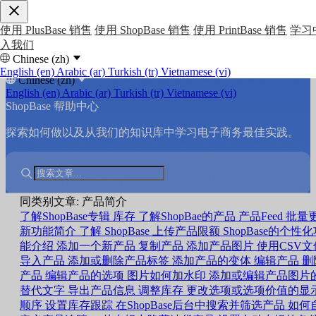
使用 PlusBase 销售
使用 ShopBase 销售
使用 PrintBase 销售
学习
入我们
Chinese (zh)
English (en)
Arabic (ar)
Turkish (tr)
Vietnamese (vi)
Chinese (zh)
English (en)
Arabic (ar)
Turkish (tr)
Vietnamese (vi)
ShopBase 帮助中心
探索如何做以及从我们的知识库中学习电子商务最佳实践。
同类别文章: 产品简介
了解ShopBase专辑
库存
了解ShopBae的产品
产品Feed
批量
新功能简介
了解 ShopBase 上传产品限额
ShopBase的个性
能介绍
添加一个新产品
复制产品
添加产品图片
使用CSV文
导入产品
添加或删除产品标签
添加产品的变体
编辑产品
删
产品
编辑产品的选项
图片如何加水印
添加或编辑产品图片
替代文字
导出产品信息
调整库存
更改选项或选项价值的显
顺序
设置库存跟踪
在ShopBase后台中搜索并筛选产品
如何