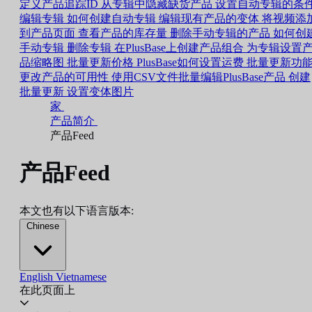
定义产品追踪ID
从专辑中隐藏缺货产品
设置自动专辑的条
编辑专辑
如何创建自动专辑
编辑现有产品的变体
将视频添
到产品页面
查看产品的库存量
删除手动专辑的产品
如何创
手动专辑
删除专辑
在PlusBase上创建产品组合
为专辑设置
品缩略图
批量更新价格
PlusBase如何设置运费
批量更新功
更改产品的可用性
使用CSV文件批量编辑PlusBase产品
创建
批量更新
设置变体图片
家
产品简介
产品Feed
产品Feed
本文也有以下语言版本:
Chinese
English
Vietnamese
在此页面上