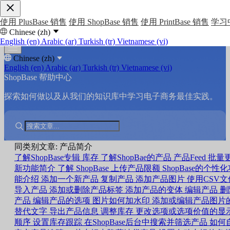
使用 PlusBase 销售
使用 ShopBase 销售
使用 PrintBase 销售
学习
Chinese (zh)
English (en)
Arabic (ar)
Turkish (tr)
Vietnamese (vi)
Chinese (zh)
English (en)
Arabic (ar)
Turkish (tr)
Vietnamese (vi)
ShopBase 帮助中心
探索如何做以及从我们的知识库中学习电子商务最佳实践。
同类别文章: 产品简介
了解ShopBase专辑
库存
了解ShopBae的产品
产品Feed
批量
新功能简介
了解 ShopBase 上传产品限额
ShopBase的个性
能介绍
添加一个新产品
复制产品
添加产品图片
使用CSV文
导入产品
添加或删除产品标签
添加产品的变体
编辑产品
删
产品
编辑产品的选项
图片如何加水印
添加或编辑产品图片
替代文字
导出产品信息
调整库存
更改选项或选项价值的显
顺序
设置库存跟踪
在ShopBase后台中搜索并筛选产品
如何