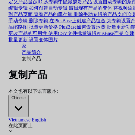
定义产品追踪ID
从专辑中隐藏缺货产品
设置自动专辑的条
编辑专辑
如何创建自动专辑
编辑现有产品的变体
将视频添
到产品页面
查看产品的库存量
删除手动专辑的产品
如何创
手动专辑
删除专辑
在PlusBase上创建产品组合
为专辑设置
品缩略图
批量更新价格
PlusBase如何设置运费
批量更新功
更改产品的可用性
使用CSV文件批量编辑PlusBase产品
创建
批量更新
设置变体图片
家
产品简介
复制产品
复制产品
本文也有以下语言版本:
Chinese
Vietnamese
English
在此页面上