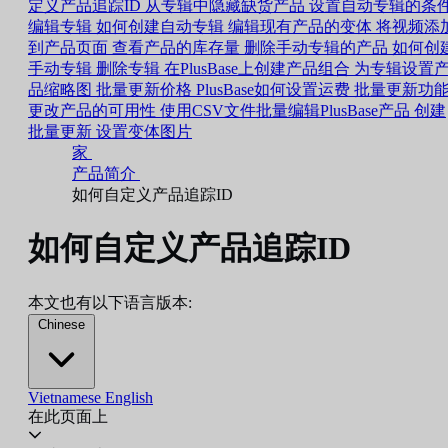
定义产品追踪ID
从专辑中隐藏缺货产品
设置自动专辑的条
编辑专辑
如何创建自动专辑
编辑现有产品的变体
将视频添
到产品页面
查看产品的库存量
删除手动专辑的产品
如何创
手动专辑
删除专辑
在PlusBase上创建产品组合
为专辑设置
品缩略图
批量更新价格
PlusBase如何设置运费
批量更新功
更改产品的可用性
使用CSV文件批量编辑PlusBase产品
创建
批量更新
设置变体图片
家
产品简介
如何自定义产品追踪ID
如何自定义产品追踪ID
本文也有以下语言版本:
Chinese
Vietnamese
English
在此页面上