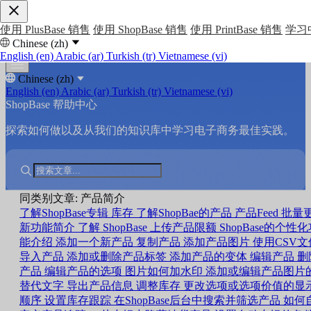
使用 PlusBase 销售
使用 ShopBase 销售
使用 PrintBase 销售
学习
Chinese (zh)
English (en)
Arabic (ar)
Turkish (tr)
Vietnamese (vi)
Chinese (zh)
English (en)
Arabic (ar)
Turkish (tr)
Vietnamese (vi)
ShopBase 帮助中心
探索如何做以及从我们的知识库中学习电子商务最佳实践。
同类别文章: 产品简介
了解ShopBase专辑
库存
了解ShopBae的产品
产品Feed
批量
新功能简介
了解 ShopBase 上传产品限额
ShopBase的个性
能介绍
添加一个新产品
复制产品
添加产品图片
使用CSV文
导入产品
添加或删除产品标签
添加产品的变体
编辑产品
删
产品
编辑产品的选项
图片如何加水印
添加或编辑产品图片
替代文字
导出产品信息
调整库存
更改选项或选项价值的显
顺序
设置库存跟踪
在ShopBase后台中搜索并筛选产品
如何