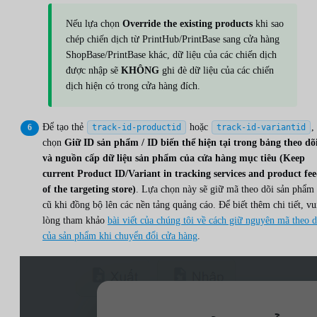
Nếu lựa chọn
Override the existing products
khi sao
chép chiến dịch từ PrintHub/PrintBase sang cửa hàng
ShopBase/PrintBase khác, dữ liệu của các chiến dịch
được nhập sẽ
KHÔNG
ghi đè dữ liệu của các chiến
dịch hiện có trong cửa hàng đích.
Để tạo thẻ
hoặc
,
track-id-productid
track-id-variantid
chọn
Giữ ID sản phẩm / ID biến thể hiện tại trong bảng theo dõ
và nguồn cấp dữ liệu sản phẩm của cửa hàng mục tiêu (Keep
current Product ID/Variant in tracking services and product fee
of the targeting store)
. Lựa chọn này sẽ giữ mã theo dõi sản phẩm
cũ khi đồng bộ lên các nền tảng quảng cáo. Để biết thêm chi tiết, vu
lòng tham khảo
bài viết của chúng tôi về cách giữ nguyên mã theo d
của sản phẩm khi chuyển đổi cửa hàng
.