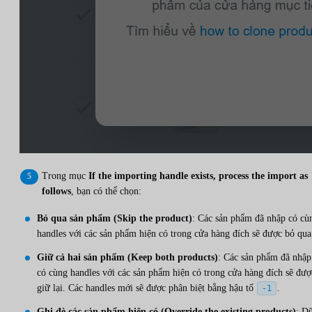
Trong mục
If the importing handle exists, process the import as
follows
, bạn có thể chọn:
Bỏ qua sản phẩm (Skip the product)
: Các sản phẩm đã nhập có cù
handles với các sản phẩm hiện có trong cửa hàng đích sẽ được bỏ qua
Giữ cả hai sản phẩm (Keep both products)
: Các sản phẩm đã nhập
có cùng handles với các sản phẩm hiện có trong cửa hàng đích sẽ đượ
giữ lại. Các handles mới sẽ được phân biệt bằng hậu tố
.
-1
Ghi đè các sản phẩm hiện có (Override the existing products)
: D