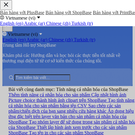
Bán hàng với PlusBase
Bán hàng với ShopBase
Bán hàng với PrintBa
Vietnamese (vi)
English (en)
Arabic (ar)
Chinese (zh)
Turkish (tr)
Vietnamese (vi)
English (en)
Arabic (ar)
Chinese (zh)
Turkish (tr)
Trung tâm Hỗ trợ ShopBase
Khám phá các Hướng dẫn và học hỏi các thực tiễn tốt nhất về
thương mại điện tử từ cơ sở kiến thức của chúng tôi.
Bài viết cùng danh mục: Tính năng cá nhân hóa của ShopBase
Thêm tính năng cá nhân hóa cho sản phẩm
Cập nhật hình ảnh
Picture choice thành hình ảnh clipart trên ShopBase
Tạo tính năng
cá nhân hóa cho sản phẩm bằng tệp CSV
Sao chép các sản
phẩm/chiến dịch của bạn sang nhiều cửa hàng khác
Áp dụng hiệu
ứng đặc biệt trên layer văn bản cho sản phẩm cá nhân hóa của
ShopBase
Tạo nhóm layer để sử dụng trong sản phẩm cá nhân hó
của ShopBase
Thiết lập hình ảnh xem trước cho các sản phẩm
ShopBase
Tạo tệp in cho các sản phẩm ShopBase