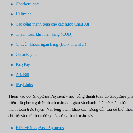
Checkout.com
Unlimint
Các cổng thanh toán cho các nước Châu Âu
Thanh toán khi nhận hàng (COD)
Chuyển khoản ngân hàng (Bank Transfer)
OceanPayment
PacyPay
AsiaBill
iPayLinks
Thêm vào đó, ShopBase Payment - một cổng thanh toán do ShopBase phá
triển - là phương thức thanh toán đơn giản và nhanh nhất để chấp nhận
thanh toán trực tuyến. Vui lòng tham khảo các hướng dẫn sau để biết thê
chi tiết và cách hoạt động của cổng thanh toán này.
Hiểu về ShopBase Payments