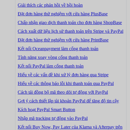
Giải thích các phản hồi về bồi hoàn
Đặt đơn hàng thử nghiệm với cửa hàng PlusBase
Chấp nhận giao dịch thanh toán cho đơn hàng ShopBase
Cách xuất dữ liệu lịch sử thanh toán trên Stripe và PayPal
Đặt đơn hàng thử nghiệm với cửa hàng PrintBase
Kết nối Oceanpayment làm cổng thanh toán
Tính năng xoay vòng cổng thanh toán
Kết nối PayPal làm cổng thanh toán
Hiểu về các vấn đề khi xử lý đơn hàng qua Stripe
Hiểu về các thông báo lỗi khi thanh toán qua PayPal
Cách tái đồng bộ mã theo dõi tự động với PayPal
Gợi ý cách thiết lập tài khoản PayPal để tăng độ tin cậy
Kích hoạt PayPal Smart Button
Nhập mã tracking tự động vào PayPal
Kết nối Buy Now, Pay Later của Klarna và Afterpay trên