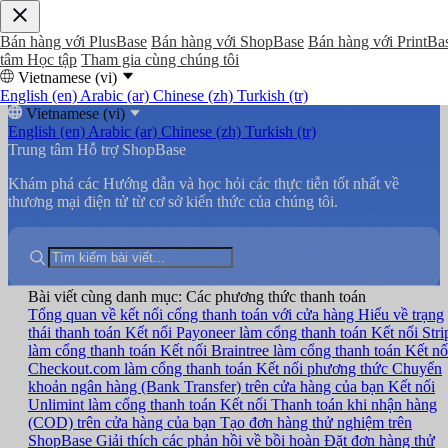
Bán hàng với PlusBase
Bán hàng với ShopBase
Bán hàng với PrintBa
tâm Học tập
Tham gia cùng chúng tôi
Vietnamese (vi)
English (en)
Arabic (ar)
Chinese (zh)
Turkish (tr)
Vietnamese (vi)
English (en)
Arabic (ar)
Chinese (zh)
Turkish (tr)
Trung tâm Hỗ trợ ShopBase
Khám phá các Hướng dẫn và học hỏi các thực tiễn tốt nhất về
thương mại điện tử từ cơ sở kiến thức của chúng tôi.
Bài viết cùng danh mục: Các phương thức thanh toán
Tổng quan về kết nối cổng thanh toán với cửa hàng
Hiểu về trạng
thái thanh toán
Kết nối Payoneer làm cổng thanh toán
Kết nối Stri
làm cổng thanh toán
Kết nối Braintree làm cổng thanh toán
Kết nố
Checkout.com làm cổng thanh toán
Kết nối phương thức Chuyển
khoản ngân hàng (Bank Transfer) trên cửa hàng của bạn
Kết nối
Unlimint làm cổng thanh toán
Kết nối Thanh toán khi nhận hàng
(COD) trên cửa hàng của bạn
Tạo đơn hàng thử nghiệm trên
ShopBase
Giải thích các phản hồi về bồi hoàn
Đặt đơn hàng thử