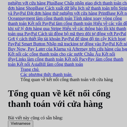
nghiệm với cửa hàng PlusBase
Chấp nhận giao dịch thanh toán c
đơn hàng ShopBase
Cách xuất dữ liệu lịch sử thanh toán trên Stri
và PayPal
Đặt đơn hàng thử nghiệm với cửa hàng PrintBase
Kết n
Oceanpayment làm cổng thanh toán
Tính năng xoay vòng cổng
thanh toán
Kết nối PayPal làm cổng thanh toán
Hiểu về các vấn đ
khi xử lý đơn hàng qua Stripe
Hiểu về các thông báo lỗi khi thanh
toán qua PayPal
Cách tái đồng bộ mã theo dõi tự động với PayPal
Gợi ý cách thiết lập tài khoản PayPal để tăng độ tin cậy
Kích hoạt
PayPal Smart Button
Nhập mã tracking tự động vào PayPal
Kết n
Buy Now, Pay Later của Klarna và Afterpay trên cửa hàng của bạ
Kết nối các cổng thanh toán cho các nước Châu Âu
Kết nối
iPayLinks làm cổng thanh toán
Kết nối PacyPay làm cổng thanh
toán
Kết nối AsiaBill làm cổng thanh toán
Trang chủ
Các phương thức thanh toán
Tổng quan về kết nối cổng thanh toán với cửa hàng
Tổng quan về kết nối cổng
thanh toán với cửa hàng
Bài viết này cũng có sẵn bằng:
Vietnamese