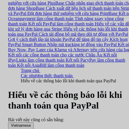
nghiệm với cửa hàng PlusBase
Chấp nhận giao dịch thanh toán c
đơn hàng ShopBase
Cách xuất dữ liệu lịch sử thanh toán trên Stri
và PayPal
Đặt đơn hàng thử nghiệm với cửa hàng PrintBase
Kết n
Oceanpayment làm cổng thanh toán
Tính năng xoay vòng cổng
thanh toán
Kết nối PayPal làm cổng thanh toán
Hiểu về các vấn đ
khi xử lý đơn hàng qua Stripe
Hiểu về các thông báo lỗi khi thanh
toán qua PayPal
Cách tái đồng bộ mã theo dõi tự động với PayPal
Gợi ý cách thiết lập tài khoản PayPal để tăng độ tin cậy
Kích hoạt
PayPal Smart Button
Nhập mã tracking tự động vào PayPal
Kết n
Buy Now, Pay Later của Klarna và Afterpay trên cửa hàng của bạ
Kết nối các cổng thanh toán cho các nước Châu Âu
Kết nối
iPayLinks làm cổng thanh toán
Kết nối PacyPay làm cổng thanh
toán
Kết nối AsiaBill làm cổng thanh toán
Trang chủ
Các phương thức thanh toán
Hiểu về các thông báo lỗi khi thanh toán qua PayPal
Hiểu về các thông báo lỗi khi
thanh toán qua PayPal
Bài viết này cũng có sẵn bằng:
Vietnamese