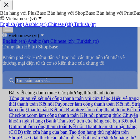
Bán hàng với PlusBase
Bán hàng với ShopBase
Bán hàng với PrintBa
Vietnamese (vi)
English (en)
Arabic (ar)
Chinese (zh)
Turkish (tr)
Vietnamese (vi)
English (en)
Arabic (ar)
Chinese (zh)
Turkish (tr)
Trung tâm Hỗ trợ ShopBase
Khám phá các Hướng dẫn và học hỏi các thực tiễn tốt nhất về
thương mại điện tử từ cơ sở kiến thức của chúng tôi.
Bài viết cùng danh mục: Các phương thức thanh toán
Tổng quan về kết nối cổng thanh toán với cửa hàng
Hiểu về trạng
thái thanh toán
Kết nối Payoneer làm cổng thanh toán
Kết nối Stri
làm cổng thanh toán
Kết nối Braintree làm cổng thanh toán
Kết nố
Checkout.com làm cổng thanh toán
Kết nối phương thức Chuyển
khoản ngân hàng (Bank Transfer) trên cửa hàng của bạn
Kết nối
Unlimint làm cổng thanh toán
Kết nối Thanh toán khi nhận hàng
(COD) trên cửa hàng của bạn
Tạo đơn hàng thử nghiệm trên
ShopBase
Giải thích các phản hồi về bồi hoàn
Đặt đơn hàng thử