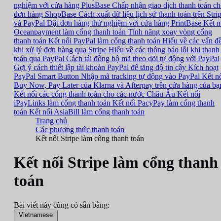
nghiệm với cửa hàng PlusBase
Chấp nhận giao dịch thanh toán c
đơn hàng ShopBase
Cách xuất dữ liệu lịch sử thanh toán trên Stri
và PayPal
Đặt đơn hàng thử nghiệm với cửa hàng PrintBase
Kết n
Oceanpayment làm cổng thanh toán
Tính năng xoay vòng cổng
thanh toán
Kết nối PayPal làm cổng thanh toán
Hiểu về các vấn đ
khi xử lý đơn hàng qua Stripe
Hiểu về các thông báo lỗi khi thanh
toán qua PayPal
Cách tái đồng bộ mã theo dõi tự động với PayPal
Gợi ý cách thiết lập tài khoản PayPal để tăng độ tin cậy
Kích hoạt
PayPal Smart Button
Nhập mã tracking tự động vào PayPal
Kết n
Buy Now, Pay Later của Klarna và Afterpay trên cửa hàng của bạ
Kết nối các cổng thanh toán cho các nước Châu Âu
Kết nối
iPayLinks làm cổng thanh toán
Kết nối PacyPay làm cổng thanh
toán
Kết nối AsiaBill làm cổng thanh toán
Trang chủ
Các phương thức thanh toán
Kết nối Stripe làm cổng thanh toán
Kết nối Stripe làm cổng thanh
toán
Bài viết này cũng có sẵn bằng:
Vietnamese