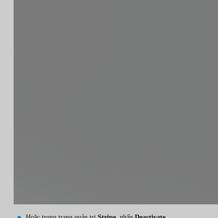
Hoặc trong trang quản trị
Stripe
, nhấp
Deactivate
.