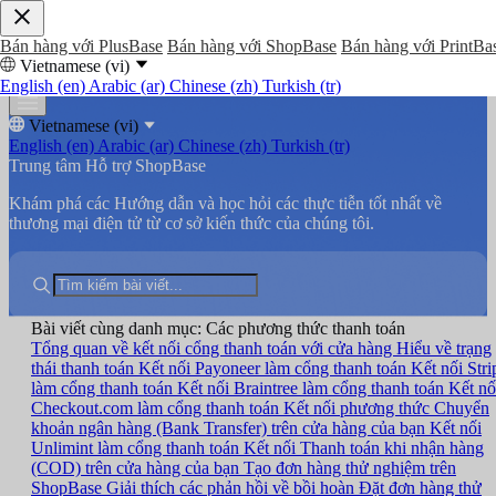
Bán hàng với PlusBase
Bán hàng với ShopBase
Bán hàng với PrintBa
Vietnamese (vi)
English (en)
Arabic (ar)
Chinese (zh)
Turkish (tr)
Vietnamese (vi)
English (en)
Arabic (ar)
Chinese (zh)
Turkish (tr)
Trung tâm Hỗ trợ ShopBase
Khám phá các Hướng dẫn và học hỏi các thực tiễn tốt nhất về
thương mại điện tử từ cơ sở kiến thức của chúng tôi.
Bài viết cùng danh mục: Các phương thức thanh toán
Tổng quan về kết nối cổng thanh toán với cửa hàng
Hiểu về trạng
thái thanh toán
Kết nối Payoneer làm cổng thanh toán
Kết nối Stri
làm cổng thanh toán
Kết nối Braintree làm cổng thanh toán
Kết nố
Checkout.com làm cổng thanh toán
Kết nối phương thức Chuyển
khoản ngân hàng (Bank Transfer) trên cửa hàng của bạn
Kết nối
Unlimint làm cổng thanh toán
Kết nối Thanh toán khi nhận hàng
(COD) trên cửa hàng của bạn
Tạo đơn hàng thử nghiệm trên
ShopBase
Giải thích các phản hồi về bồi hoàn
Đặt đơn hàng thử