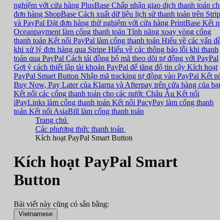
nghiệm với cửa hàng PlusBase
Chấp nhận giao dịch thanh toán c
đơn hàng ShopBase
Cách xuất dữ liệu lịch sử thanh toán trên Stri
và PayPal
Đặt đơn hàng thử nghiệm với cửa hàng PrintBase
Kết n
Oceanpayment làm cổng thanh toán
Tính năng xoay vòng cổng
thanh toán
Kết nối PayPal làm cổng thanh toán
Hiểu về các vấn đ
khi xử lý đơn hàng qua Stripe
Hiểu về các thông báo lỗi khi thanh
toán qua PayPal
Cách tái đồng bộ mã theo dõi tự động với PayPal
Gợi ý cách thiết lập tài khoản PayPal để tăng độ tin cậy
Kích hoạt
PayPal Smart Button
Nhập mã tracking tự động vào PayPal
Kết n
Buy Now, Pay Later của Klarna và Afterpay trên cửa hàng của bạ
Kết nối các cổng thanh toán cho các nước Châu Âu
Kết nối
iPayLinks làm cổng thanh toán
Kết nối PacyPay làm cổng thanh
toán
Kết nối AsiaBill làm cổng thanh toán
Trang chủ
Các phương thức thanh toán
Kích hoạt PayPal Smart Button
Kích hoạt PayPal Smart
Button
Bài viết này cũng có sẵn bằng:
Vietnamese