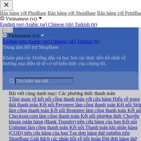
Bán hàng với PlusBase
Bán hàng với ShopBase
Bán hàng với PrintBa
Vietnamese (vi)
English (en)
Arabic (ar)
Chinese (zh)
Turkish (tr)
Vietnamese (vi)
English (en)
Arabic (ar)
Chinese (zh)
Turkish (tr)
Trung tâm Hỗ trợ ShopBase
Khám phá các Hướng dẫn và học hỏi các thực tiễn tốt nhất về
thương mại điện tử từ cơ sở kiến thức của chúng tôi.
Bài viết cùng danh mục: Các phương thức thanh toán
Tổng quan về kết nối cổng thanh toán với cửa hàng
Hiểu về trạng
thái thanh toán
Kết nối Payoneer làm cổng thanh toán
Kết nối Stri
làm cổng thanh toán
Kết nối Braintree làm cổng thanh toán
Kết nố
Checkout.com làm cổng thanh toán
Kết nối phương thức Chuyển
khoản ngân hàng (Bank Transfer) trên cửa hàng của bạn
Kết nối
Unlimint làm cổng thanh toán
Kết nối Thanh toán khi nhận hàng
(COD) trên cửa hàng của bạn
Tạo đơn hàng thử nghiệm trên
ShopBase
Giải thích các phản hồi về bồi hoàn
Đặt đơn hàng thử