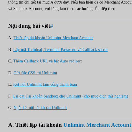
thông tin chi tiết tại mục A dưới đây. Nếu bạn hiện đã có Merchant Accou
và Sandbox Account, vui lòng làm theo các hướng dẫn tiếp theo.
Nội dung bài viết
#
A.
Thiết lập tài khoản Unlimint Merchant Account
B.
Lấy mã Terminal, Terminal Password và Callback secret
C.
Thêm Callback URL và bật Auto redirect
D.
Gửi file CSS tới Unlimint
E.
Kết nối Unlimint làm cổng thanh toán
F.
Cài đặt Tài khoản Sandbox cho Unlimint (cho mục đích thử nghiệm)
G.
Ngắt kết nối tài khoản Unlimint
A. Thiết lập tài khoản
Unlimint Merchant Account