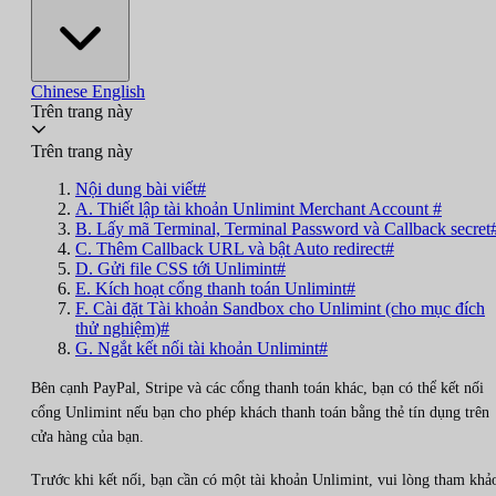
Chinese
English
Trên trang này
Trên trang này
Nội dung bài viết#
A. Thiết lập tài khoản Unlimint Merchant Account #
B. Lấy mã Terminal, Terminal Password và Callback secret
C. Thêm Callback URL và bật Auto redirect#
D. Gửi file CSS tới Unlimint#
E. Kích hoạt cổng thanh toán Unlimint#
F. Cài đặt Tài khoản Sandbox cho Unlimint (cho mục đích
thử nghiệm)#
G. Ngắt kết nối tài khoản Unlimint#
Bên cạnh PayPal, Stripe và các cổng thanh toán khác, bạn có thể kết nối
cổng Unlimint nếu bạn cho phép khách thanh toán bằng thẻ tín dụng trên
cửa hàng của bạn.
Trước khi kết nối, bạn cần có một tài khoản Unlimint, vui lòng tham khả