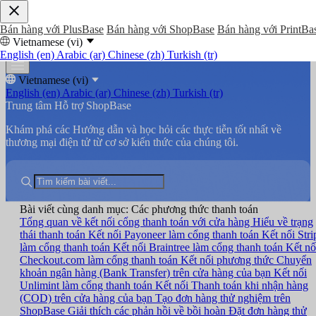
Bán hàng với PlusBase
Bán hàng với ShopBase
Bán hàng với PrintBa
Vietnamese (vi)
English (en)
Arabic (ar)
Chinese (zh)
Turkish (tr)
Vietnamese (vi)
English (en)
Arabic (ar)
Chinese (zh)
Turkish (tr)
Trung tâm Hỗ trợ ShopBase
Khám phá các Hướng dẫn và học hỏi các thực tiễn tốt nhất về
thương mại điện tử từ cơ sở kiến thức của chúng tôi.
Bài viết cùng danh mục: Các phương thức thanh toán
Tổng quan về kết nối cổng thanh toán với cửa hàng
Hiểu về trạng
thái thanh toán
Kết nối Payoneer làm cổng thanh toán
Kết nối Stri
làm cổng thanh toán
Kết nối Braintree làm cổng thanh toán
Kết nố
Checkout.com làm cổng thanh toán
Kết nối phương thức Chuyển
khoản ngân hàng (Bank Transfer) trên cửa hàng của bạn
Kết nối
Unlimint làm cổng thanh toán
Kết nối Thanh toán khi nhận hàng
(COD) trên cửa hàng của bạn
Tạo đơn hàng thử nghiệm trên
ShopBase
Giải thích các phản hồi về bồi hoàn
Đặt đơn hàng thử