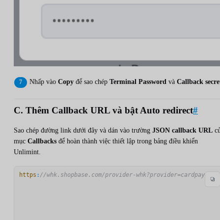
Nhấp vào
Copy
để sao chép
Terminal Password
và
Callback secre
C. Thêm Callback URL và bật Auto redirect
#
Sao chép đường link dưới đây và dán vào trường
JSON callback URL
c
mục
Callbacks
để hoàn thành việc thiết lập trong bảng điều khiển
Unlimint.
https
:
//whk.shopbase.com/provider-whk?provider=cardpay