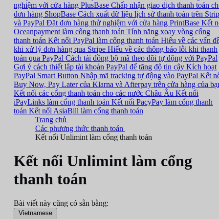
nghiệm với cửa hàng PlusBase
Chấp nhận giao dịch thanh toán c
đơn hàng ShopBase
Cách xuất dữ liệu lịch sử thanh toán trên Stri
và PayPal
Đặt đơn hàng thử nghiệm với cửa hàng PrintBase
Kết n
Oceanpayment làm cổng thanh toán
Tính năng xoay vòng cổng
thanh toán
Kết nối PayPal làm cổng thanh toán
Hiểu về các vấn đ
khi xử lý đơn hàng qua Stripe
Hiểu về các thông báo lỗi khi thanh
toán qua PayPal
Cách tái đồng bộ mã theo dõi tự động với PayPal
Gợi ý cách thiết lập tài khoản PayPal để tăng độ tin cậy
Kích hoạt
PayPal Smart Button
Nhập mã tracking tự động vào PayPal
Kết n
Buy Now, Pay Later của Klarna và Afterpay trên cửa hàng của bạ
Kết nối các cổng thanh toán cho các nước Châu Âu
Kết nối
iPayLinks làm cổng thanh toán
Kết nối PacyPay làm cổng thanh
toán
Kết nối AsiaBill làm cổng thanh toán
Trang chủ
Các phương thức thanh toán
Kết nối Unlimint làm cổng thanh toán
Kết nối Unlimint làm cổng
thanh toán
Bài viết này cũng có sẵn bằng:
Vietnamese