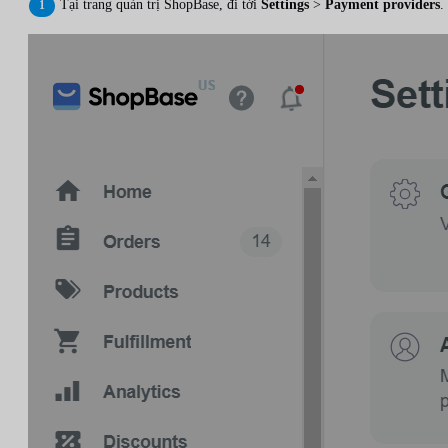
Tại trang quản trị ShopBase, đi tới
Settings
>
Payment providers
.