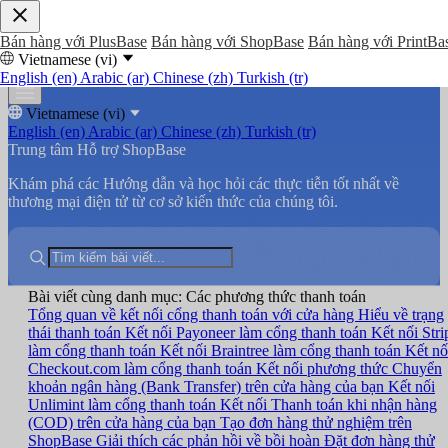
Bán hàng với PlusBase
Bán hàng với ShopBase
Bán hàng với PrintBa
Vietnamese (vi)
English (en)
Arabic (ar)
Chinese (zh)
Turkish (tr)
Vietnamese (vi)
English (en)
Arabic (ar)
Chinese (zh)
Turkish (tr)
Trung tâm Hỗ trợ ShopBase
Khám phá các Hướng dẫn và học hỏi các thực tiễn tốt nhất về
thương mại điện tử từ cơ sở kiến thức của chúng tôi.
Bài viết cùng danh mục: Các phương thức thanh toán
Tổng quan về kết nối cổng thanh toán với cửa hàng
Hiểu về trạng
thái thanh toán
Kết nối Payoneer làm cổng thanh toán
Kết nối Stri
làm cổng thanh toán
Kết nối Braintree làm cổng thanh toán
Kết nố
Checkout.com làm cổng thanh toán
Kết nối phương thức Chuyển
khoản ngân hàng (Bank Transfer) trên cửa hàng của bạn
Kết nối
Unlimint làm cổng thanh toán
Kết nối Thanh toán khi nhận hàng
(COD) trên cửa hàng của bạn
Tạo đơn hàng thử nghiệm trên
ShopBase
Giải thích các phản hồi về bồi hoàn
Đặt đơn hàng thử