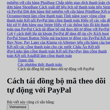
nghiệm với cửa hàng PlusBase
Chấp nhận giao dịch thanh toán c
đơn hàng ShopBase
Cách xuất dữ liệu lịch sử thanh toán trên Stri
và PayPal
Đặt đơn hàng thử nghiệm với cửa hàng PrintBase
Kết n
Oceanpayment làm cổng thanh toán
Tính năng xoay vòng cổng
thanh toán
Kết nối PayPal làm cổng thanh toán
Hiểu về các vấn đ
khi xử lý đơn hàng qua Stripe
Hiểu về các thông báo lỗi khi thanh
toán qua PayPal
Cách tái đồng bộ mã theo dõi tự động với PayPal
Gợi ý cách thiết lập tài khoản PayPal để tăng độ tin cậy
Kích hoạt
PayPal Smart Button
Nhập mã tracking tự động vào PayPal
Kết n
Buy Now, Pay Later của Klarna và Afterpay trên cửa hàng của bạ
Kết nối các cổng thanh toán cho các nước Châu Âu
Kết nối
iPayLinks làm cổng thanh toán
Kết nối PacyPay làm cổng thanh
toán
Kết nối AsiaBill làm cổng thanh toán
Trang chủ
Các phương thức thanh toán
Cách tái đồng bộ mã theo dõi tự động với PayPal
Cách tái đồng bộ mã theo dõi
tự động với PayPal
Bài viết này cũng có sẵn bằng:
Vietnamese