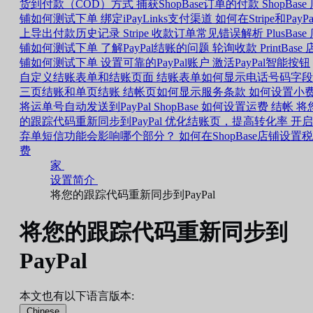
货到付款（COD）方式
捕获ShopBase订单的付款
ShopBase
铺如何测试下单
绑定iPayLinks支付渠道
如何在Stripe和PayPa
上导出付款历史记录
Stripe 收款订单常见错误解析
PlusBase
铺如何测试下单
了解PayPal结账的问题
轮询收款
PrintBase 
铺如何测试下单
设置可靠的PayPal账户
激活PayPal智能按钮
自定义结账表单和结账页面
结账表单如何显示电话号码字段
三页结账和单页结账
结帐页如何显示服务条款
如何设置小
将运单号自动发送到PayPal
ShopBase 如何设置运费
结帐
将
的跟踪代码重新同步到PayPal
优化结账页，提高转化率
开启
弃单短信功能会影响哪个部分？
如何在ShopBase店铺设置税
费
家
设置简介
将您的跟踪代码重新同步到PayPal
将您的跟踪代码重新同步到
PayPal
本文也有以下语言版本:
Chinese