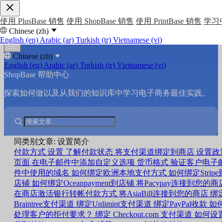
使用 PlusBase 销售
使用 ShopBase 销售
使用 PrintBase 销售
学习
Chinese (zh)
English (en)
Arabic (ar)
Turkish (tr)
Vietnamese (vi)
Chinese (zh)
English (en)
Arabic (ar)
Turkish (tr)
Vietnamese (vi)
ShopBase 帮助中心
探索如何做以及从我们的知识库中学习电子商务最佳实践。
同类别文章: 设置简介
付款方式
设置
了解付款状态
将支付渠道绑定到商店
设置政
页面
在电子邮件中添加自定义选项
货币格式
验证客户电子
件中使用的域名
如何绑定欧洲本地支付方式
如何绑定Stripe
店铺
如何绑定Oceanpayment到店铺
将Pacypay连接到您的商
在商店激活银行转帐付款方式
将AsiaBill连接到您的商店
绑
Braintree支付渠道
绑定Unlimint支付渠道
绑定PayPal收款
如
处理客户的拒付要求？
绑定 Checkout.com 支付渠道
如何设