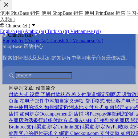
使用 PlusBase 销售
使用 ShopBase 销售
使用 PrintBase 销售
学习
入我们
Chinese (zh)
English (en)
Arabic (ar)
Turkish (tr)
Vietnamese (vi)
Chinese (zh)
English (en)
Arabic (ar)
Turkish (tr)
Vietnamese (vi)
ShopBase 帮助中心
探索如何做以及从我们的知识库中学习电子商务最佳实践。
同类别文章: 设置简介
付款方式
设置
了解付款状态
将支付渠道绑定到商店
设置政
页面
在电子邮件中添加自定义选项
货币格式
验证客户电子
件中使用的域名
如何绑定欧洲本地支付方式
如何绑定Stripe
店铺
如何绑定Oceanpayment到店铺
将Pacypay连接到您的商
在商店激活银行转帐付款方式
将AsiaBill连接到您的商店
绑
Braintree支付渠道
绑定Unlimint支付渠道
绑定PayPal收款
如
处理客户的拒付要求？
绑定 Checkout.com 支付渠道
如何设