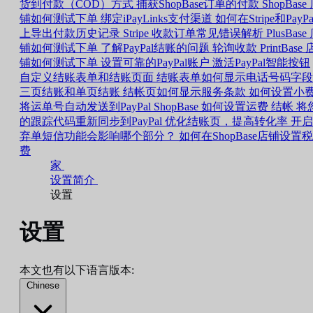
货到付款（COD）方式
捕获ShopBase订单的付款
ShopBase
铺如何测试下单
绑定iPayLinks支付渠道
如何在Stripe和PayPa
上导出付款历史记录
Stripe 收款订单常见错误解析
PlusBase
铺如何测试下单
了解PayPal结账的问题
轮询收款
PrintBase 
铺如何测试下单
设置可靠的PayPal账户
激活PayPal智能按钮
自定义结账表单和结账页面
结账表单如何显示电话号码字段
三页结账和单页结账
结帐页如何显示服务条款
如何设置小
将运单号自动发送到PayPal
ShopBase 如何设置运费
结帐
将
的跟踪代码重新同步到PayPal
优化结账页，提高转化率
开启
弃单短信功能会影响哪个部分？
如何在ShopBase店铺设置税
费
家
设置简介
设置
设置
本文也有以下语言版本:
Chinese