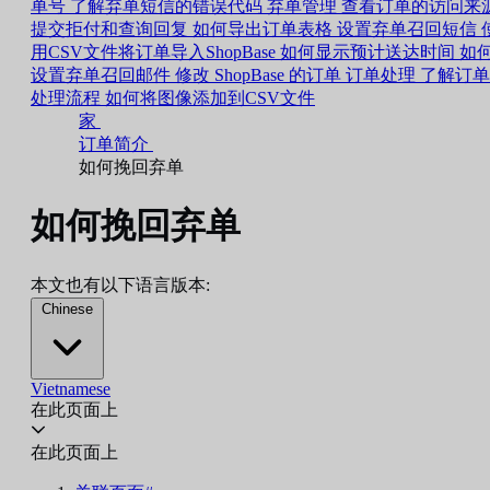
单号
了解弃单短信的错误代码
弃单管理
查看订单的访问来
提交拒付和查询回复
如何导出订单表格
设置弃单召回短信
用CSV文件将订单导入ShopBase
如何显示预计送达时间
如
设置弃单召回邮件
修改 ShopBase 的订单
订单处理
了解订单
处理流程
如何将图像添加到CSV文件
家
订单简介
如何挽回弃单
如何挽回弃单
本文也有以下语言版本:
Chinese
Vietnamese
在此页面上
在此页面上