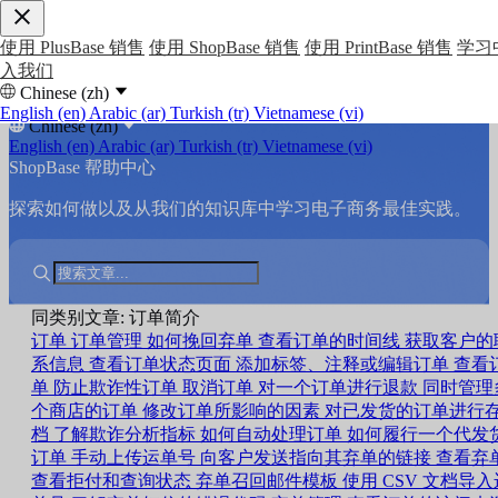
使用 PlusBase 销售
使用 ShopBase 销售
使用 PrintBase 销售
学习
入我们
Chinese (zh)
English (en)
Arabic (ar)
Turkish (tr)
Vietnamese (vi)
Chinese (zh)
English (en)
Arabic (ar)
Turkish (tr)
Vietnamese (vi)
ShopBase 帮助中心
探索如何做以及从我们的知识库中学习电子商务最佳实践。
同类别文章: 订单简介
订单
订单管理
如何挽回弃单
查看订单的时间线
获取客户的
系信息
查看订单状态页面
添加标签、注释或编辑订单
查看
单
防止欺诈性订单
取消订单
对一个订单进行退款
同时管理
个商店的订单
修改订单所影响的因素
对已发货的订单进行
档
了解欺诈分析指标
如何自动处理订单
如何履行一个代发
订单
手动上传运单号
向客户发送指向其弃单的链接
查看弃
查看拒付和查询状态
弃单召回邮件模板
使用 CSV 文档导入