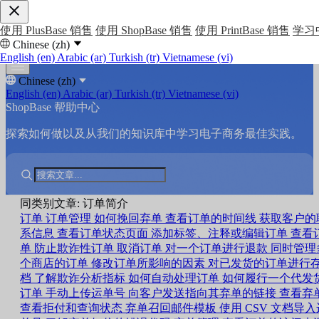
使用 PlusBase 销售
使用 ShopBase 销售
使用 PrintBase 销售
学习
Chinese (zh)
English (en)
Arabic (ar)
Turkish (tr)
Vietnamese (vi)
Chinese (zh)
English (en)
Arabic (ar)
Turkish (tr)
Vietnamese (vi)
ShopBase 帮助中心
探索如何做以及从我们的知识库中学习电子商务最佳实践。
同类别文章: 订单简介
订单
订单管理
如何挽回弃单
查看订单的时间线
获取客户的
系信息
查看订单状态页面
添加标签、注释或编辑订单
查看
单
防止欺诈性订单
取消订单
对一个订单进行退款
同时管理
个商店的订单
修改订单所影响的因素
对已发货的订单进行
档
了解欺诈分析指标
如何自动处理订单
如何履行一个代发
订单
手动上传运单号
向客户发送指向其弃单的链接
查看弃
查看拒付和查询状态
弃单召回邮件模板
使用 CSV 文档导入