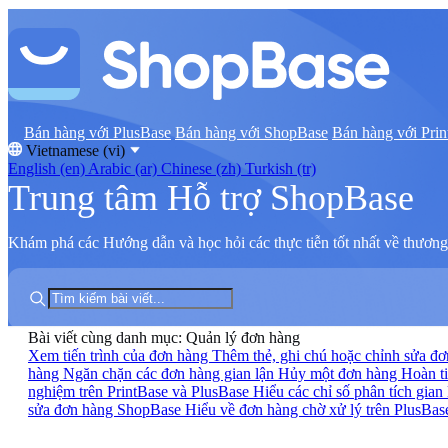
Bán hàng với PlusBase
Bán hàng với ShopBase
Bán hàng với Prin
Vietnamese (vi)
English (en)
Arabic (ar)
Chinese (zh)
Turkish (tr)
Trung tâm Hỗ trợ ShopBase
Khám phá các Hướng dẫn và học hỏi các thực tiễn tốt nhất về thương 
Bài viết cùng danh mục: Quản lý đơn hàng
Xem tiến trình của đơn hàng
Thêm thẻ, ghi chú hoặc chỉnh sửa đ
hàng
Ngăn chặn các đơn hàng gian lận
Hủy một đơn hàng
Hoàn t
nghiệm trên PrintBase và PlusBase
Hiểu các chỉ số phân tích gian
sửa đơn hàng ShopBase
Hiểu về đơn hàng chờ xử lý trên PlusBas