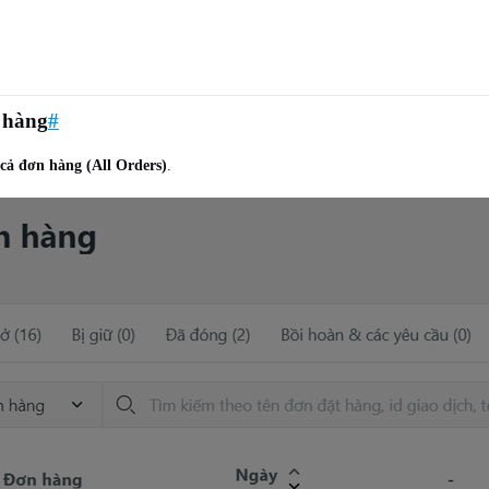
n hàng
#
 cả đơn hàng (All Orders)
.