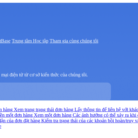
tBase
Trung tâm Học tập
Tham gia cùng chúng tôi
mại điện tử từ cơ sở kiến thức của chúng tôi.
ơn hàng
Xem trang trạng thái đơn hàng
Lấy thông tin để liên hệ với kh
iền một đơn hàng
Xem một đơn hàng
Các ảnh hưởng có thể xảy ra khi
 lận của đơn đặt hàng
Kiểm tra trạng thái của các khoản bồi hoàn/truy 
e