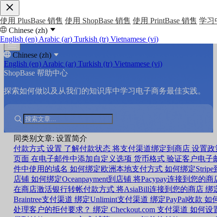
使用 PlusBase 销售
使用 ShopBase 销售
使用 PrintBase 销售
学习
Chinese (zh)
English (en)
Arabic (ar)
Turkish (tr)
Vietnamese (vi)
Chinese (zh)
English (en)
Arabic (ar)
Turkish (tr)
Vietnamese (vi)
ShopBase 帮助中心
探索如何做以及从我们的知识库中学习电子商务最佳实践。
同类别文章: 设置简介
付款方式
设置
了解付款状态
将支付渠道绑定到商店
设置政
页面
在电子邮件中添加自定义选项
货币格式
验证客户电子
件中使用的域名
如何绑定欧洲本地支付方式
如何绑定Stripe
店铺
如何绑定Oceanpayment到店铺
将Pacypay连接到您的商
在商店激活银行转帐付款方式
将AsiaBill连接到您的商店
绑
Braintree支付渠道
绑定Unlimint支付渠道
绑定PayPal收款
如
处理客户的拒付要求？
绑定 Checkout.com 支付渠道
如何设