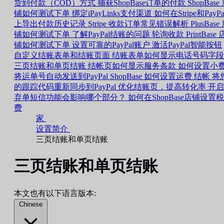
货到付款（COD）方式
捕获ShopBase订单的付款
ShopBase
铺如何测试下单
绑定iPayLinks支付渠道
如何在Stripe和PayPa
上导出付款历史记录
Stripe 收款订单常见错误解析
PlusBase
铺如何测试下单
了解PayPal结账的问题
轮询收款
PrintBase 
铺如何测试下单
设置可靠的PayPal账户
激活PayPal智能按钮
自定义结账表单和结账页面
结账表单如何显示电话号码字段
三页结账和单页结账
结帐页如何显示服务条款
如何设置小
将运单号自动发送到PayPal
ShopBase 如何设置运费
结帐
将
的跟踪代码重新同步到PayPal
优化结账页，提高转化率
开启
弃单短信功能会影响哪个部分？
如何在ShopBase店铺设置税
费
家
设置简介
三页结账和单页结账
三页结账和单页结账
本文也有以下语言版本:
Chinese