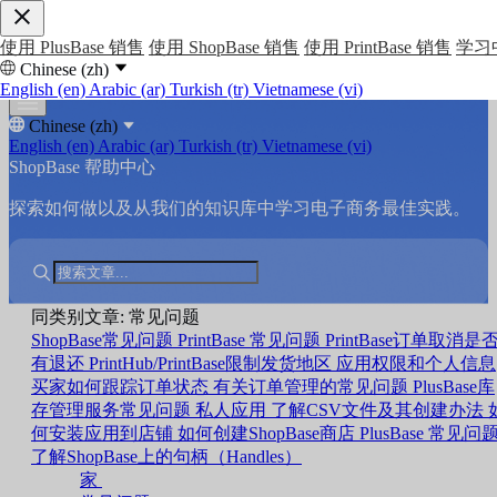
使用 PlusBase 销售
使用 ShopBase 销售
使用 PrintBase 销售
学习
Chinese (zh)
English (en)
Arabic (ar)
Turkish (tr)
Vietnamese (vi)
Chinese (zh)
English (en)
Arabic (ar)
Turkish (tr)
Vietnamese (vi)
ShopBase 帮助中心
探索如何做以及从我们的知识库中学习电子商务最佳实践。
同类别文章: 常见问题
ShopBase常见问题
PrintBase 常见问题
PrintBase订单取消是
有退还
PrintHub/PrintBase限制发货地区
应用权限和个人信息
买家如何跟踪订单状态
有关订单管理的常见问题
PlusBase库
存管理服务常见问题
私人应用
了解CSV文件及其创建办法
何安装应用到店铺
如何创建ShopBase商店
PlusBase 常见问
了解ShopBase上的句柄（Handles）
家