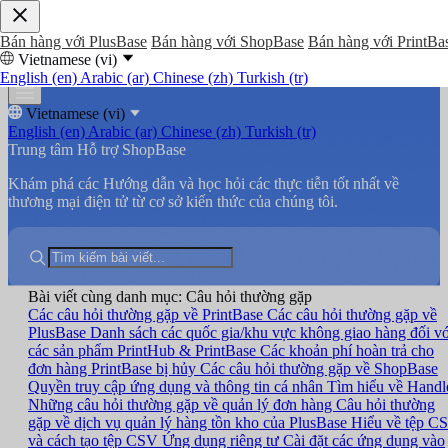
Bán hàng với PlusBase
Bán hàng với ShopBase
Bán hàng với PrintBa
Vietnamese (vi)
English (en)
Arabic (ar)
Chinese (zh)
Turkish (tr)
Vietnamese (vi)
English (en)
Arabic (ar)
Chinese (zh)
Turkish (tr)
Trung tâm Hỗ trợ ShopBase
Khám phá các Hướng dẫn và học hỏi các thực tiễn tốt nhất về
thương mại điện tử từ cơ sở kiến thức của chúng tôi.
Bài viết cùng danh mục: Câu hỏi thường gặp
Các câu hỏi thường gặp về PrintBase
Các câu hỏi thường gặp về
PlusBase
Danh sách các quốc gia/khu vực không giao hàng đối vớ
các sản phẩm PrintHub & PrintBase
Các khoản phí hoàn trả cho
đơn hàng PrintBase bị hủy
Các câu hỏi thường gặp về ShopBase
Quyền truy cập ứng dụng và thông tin cá nhân
Tìm hiểu về Handl
Những câu hỏi thường gặp về quản lý đơn hàng
Câu hỏi thường
gặp về dịch vụ quản lý hàng tồn kho của PlusBase
Hiểu về tệp C
và cách tạo tệp CSV
Ứng dụng riêng tư
Cài đặt các ứng dụng vào