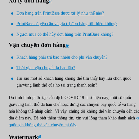
Xử lý đơn hàng
#
Đơn hàng trên PrintBase được xử lý như thế nào?
PrintBase có yêu cầu về giá trị đơn hàng tối thiểu không?
Người mua có thể hủy đơn hàng trên PrintBase không?
Vận chuyển đơn hàng
#
Khách hàng phải trả bao nhiêu cho phí vận chuyển?
Thời gian vận chuyển là bao lâu?
Tại sao một số khách hàng không thể tìm thấy hay lựa chọn quốc
gia/vùng lãnh thổ của họ tại trang thanh toán?
Do tình hình phức tạp của dịch COVID-19 như hiện nay, một số quốc
gia/vùng lãnh thổ đã hạn chế hoặc dừng các chuyến bay quốc tế và hàng
hóa không thể nhập cảnh. Vì vậy, chúng tôi không thể vận chuyển đến cá
địa điểm này. Để biết thêm thông tin, xin vui lòng tham khảo danh sách
c
quốc gia không thể vận chuyển tại đây
.
Watermark
#