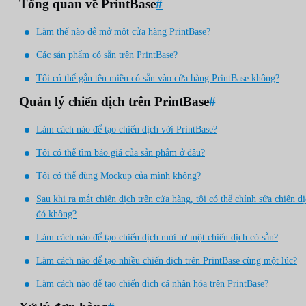
Tổng quan về PrintBase
#
Làm thế nào để mở một cửa hàng PrintBase?
Các sản phẩm có sẵn trên PrintBase?
Tôi có thể gắn tên miền có sẵn vào cửa hàng PrintBase không?
Quản lý chiến dịch trên PrintBase
#
Làm cách nào để tạo chiến dịch với PrintBase?
Tôi có thể tìm báo giá của sản phẩm ở đâu?
Tôi có thể dùng Mockup của mình không?
Sau khi ra mắt chiến dịch trên cửa hàng, tôi có thể chỉnh sửa chiến d
đó không?
Làm cách nào để tạo chiến dịch mới từ một chiến dịch có sẵn?
Làm cách nào để tạo nhiều chiến dịch trên PrintBase cùng một lúc?
Làm cách nào để tạo chiến dịch cá nhân hóa trên PrintBase?