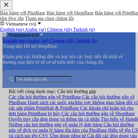
Bán hàng với PlusBase
Bán hàng với ShopBase
Bán hàng với PrintBa
tâm Học tập
Tham gia cùng chúng tôi
Vietnamese (vi)
English (en)
Arabic (ar)
Chinese (zh)
Turkish (tr)
Vietnamese (vi)
English (en)
Arabic (ar)
Chinese (zh)
Turkish (tr)
Trung tâm Hỗ trợ ShopBase
Khám phá các Hướng dẫn và học hỏi các thực tiễn tốt nhất về
thương mại điện tử từ cơ sở kiến thức của chúng tôi.
Bài viết cùng danh mục: Câu hỏi thường gặp
Các câu hỏi thường gặp về PrintBase
Các câu hỏi thường gặp về
PlusBase
Danh sách các quốc gia/khu vực không giao hàng đối vớ
các sản phẩm PrintHub & PrintBase
Các khoản phí hoàn trả cho
đơn hàng PrintBase bị hủy
Các câu hỏi thường gặp về ShopBase
Quyền truy cập ứng dụng và thông tin cá nhân
Tìm hiểu về Handl
Những câu hỏi thường gặp về quản lý đơn hàng
Câu hỏi thường
gặp về dịch vụ quản lý hàng tồn kho của PlusBase
Hiểu về tệp C
và cách tạo tệp CSV
Ứng dụng riêng tư
Cài đặt các ứng dụng vào