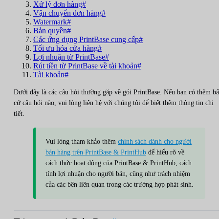
Xử lý đơn hàng#
Vận chuyển đơn hàng#
Watermark#
Bản quyền#
Các ứng dụng PrintBase cung cấp#
Tối ưu hóa cửa hàng#
Lợi nhuận từ PrintBase#
Rút tiền từ PrintBase về tài khoản#
Tài khoản#
Dưới đây là các câu hỏi thường gặp về gói PrintBase. Nếu bạn có thêm bấ
cứ câu hỏi nào, vui lòng liên hệ với chúng tôi để biết thêm thông tin chi
tiết.
Vui lòng tham khảo thêm
chính sách dành cho người
bán hàng trên PrintBase & PrintHub
để hiểu rõ về
cách thức hoạt động của PrintBase & PrintHub, cách
tính lợi nhuận cho người bán, cũng như trách nhiệm
của các bên liên quan trong các trường hợp phát sinh.