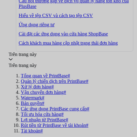
Câu hỏi thường gặp về dịch vụ quản lý hàng tồn kho của
PlusBase
Hiểu về tệp CSV và cách tạo tệp CSV
Ứng dụng riêng tư
Cài đặt các ứng dụng vào cửa hàng ShopBase
Cách khách mua hàng cập nhật trạng thái đơn hàng
Trên trang này
Trên trang này
Tổng quan về PrintBase#
Quản lý chiến dịch trên PrintBase#
Xử lý đơn hàng#
Vận chuyển đơn hàng#
Watermark#
Bản quyền#
Các ứng dụng PrintBase cung cấp#
Tối ưu hóa cửa hàng#
Lợi nhuận từ PrintBase#
Rút tiền từ PrintBase về tài khoản#
Tài khoản#