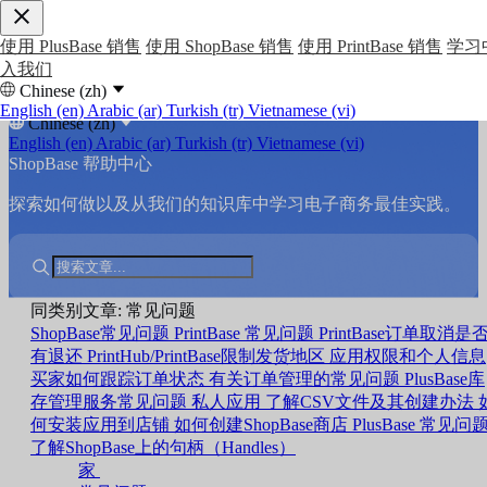
使用 PlusBase 销售
使用 ShopBase 销售
使用 PrintBase 销售
学习
入我们
Chinese (zh)
English (en)
Arabic (ar)
Turkish (tr)
Vietnamese (vi)
Chinese (zh)
English (en)
Arabic (ar)
Turkish (tr)
Vietnamese (vi)
ShopBase 帮助中心
探索如何做以及从我们的知识库中学习电子商务最佳实践。
同类别文章: 常见问题
ShopBase常见问题
PrintBase 常见问题
PrintBase订单取消是
有退还
PrintHub/PrintBase限制发货地区
应用权限和个人信息
买家如何跟踪订单状态
有关订单管理的常见问题
PlusBase库
存管理服务常见问题
私人应用
了解CSV文件及其创建办法
何安装应用到店铺
如何创建ShopBase商店
PlusBase 常见问
了解ShopBase上的句柄（Handles）
家