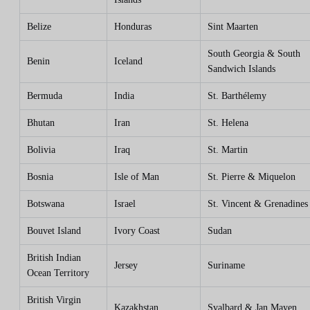
Belize
Honduras
Sint Maarten
South Georgia & South
Benin
Iceland
Sandwich Islands
Bermuda
India
St. Barthélemy
Bhutan
Iran
St. Helena
Bolivia
Iraq
St. Martin
Bosnia
Isle of Man
St. Pierre & Miquelon
Botswana
Israel
St. Vincent & Grenadines
Bouvet Island
Ivory Coast
Sudan
British Indian
Jersey
Suriname
Ocean Territory
British Virgin
Kazakhstan
Svalbard & Jan Mayen