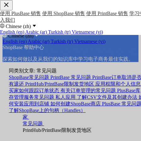
使用 PlusBase 销售
使用 ShopBase 销售
使用 PrintBase 销售
学习
入我们
Chinese (zh)
English (en)
Arabic (ar)
Turkish (tr)
Vietnamese (vi)
Chinese (zh)
English (en)
Arabic (ar)
Turkish (tr)
Vietnamese (vi)
ShopBase 帮助中心
探索如何做以及从我们的知识库中学习电子商务最佳实践。
同类别文章: 常见问题
ShopBase常见问题
PrintBase 常见问题
PrintBase订单取消是
有退还
PrintHub/PrintBase限制发货地区
应用权限和个人信息
买家如何跟踪订单状态
有关订单管理的常见问题
PlusBase库
存管理服务常见问题
私人应用
了解CSV文件及其创建办法
何安装应用到店铺
如何创建ShopBase商店
PlusBase 常见问
了解ShopBase上的句柄（Handles）
家
常见问题
PrintHub/PrintBase限制发货地区