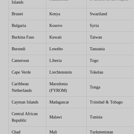
Islands
Brunei
Kenya
Swaziland
Bulgaria
Kosovo
Syria
Burkina Faso
Kuwait
Taiwan
Burundi
Lesotho
Tanzania
Cameroon
Liberia
Togo
Cape Verde
Liechtenstein
Tokelau
Caribbean
Macedonia
Tonga
Netherlands
(FYROM)
Cayman Islands
Madagascar
Trinidad & Tobago
Central African
Malawi
Tunisia
Republic
Chad
Mali
Turkmenistan