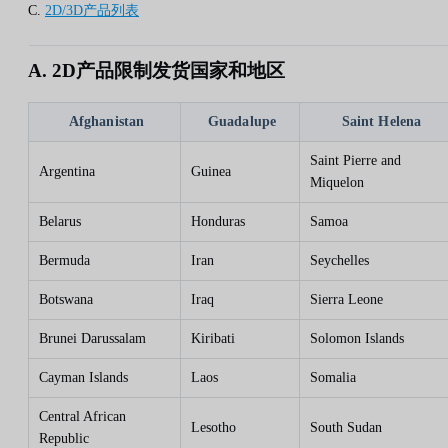
C.
2D/3D产品列表
A. 2D产品限制发货国家和地区
Afghanistan
Guadalupe
Saint Helena
Saint Pierre and
Argentina
Guinea
Miquelon
Belarus
Honduras
Samoa
Bermuda
Iran
Seychelles
Botswana
Iraq
Sierra Leone
Brunei Darussalam
Kiribati
Solomon Islands
Cayman Islands
Laos
Somalia
Central African
Lesotho
South Sudan
Republic