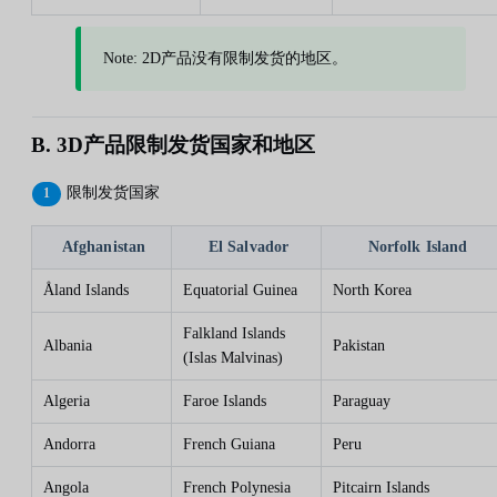
Note: 2D产品没有限制发货的地区。
B. 3D产品限制发货国家和地区
限制发货国家
Afghanistan
El Salvador
Norfolk Island
Åland Islands
Equatorial Guinea
North Korea
Falkland Islands
Albania
Pakistan
(Islas Malvinas)
Algeria
Faroe Islands
Paraguay
Andorra
French Guiana
Peru
Angola
French Polynesia
Pitcairn Islands