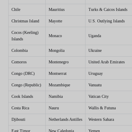
Chile
Mauritius
Turks & Caicos Islands
Christmas Island
Mayotte
U.S. Outlying Islands
Cocos (Keeling)
Monaco
Uganda
Islands
Colombia
Mongolia
Ukraine
Comoros
Montenegro
United Arab Emirates
Congo (DRC)
Montserrat
Uruguay
Congo (Republic)
Mozambique
Vanuatu
Cook Islands
Namibia
Vatican City
Costa Rica
Nauru
Wallis & Futuna
Djibouti
Netherlands Antilles
Western Sahara
East Timor
New Caledonia
Yemen