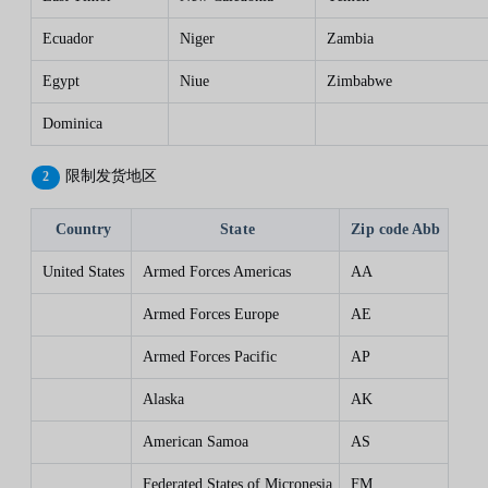
Ecuador
Niger
Zambia
Egypt
Niue
Zimbabwe
Dominica
限制发货地区
Country
State
Zip code Abb
United States
Armed Forces Americas
AA
Armed Forces Europe
AE
Armed Forces Pacific
AP
Alaska
AK
American Samoa
AS
Federated States of Micronesia
FM