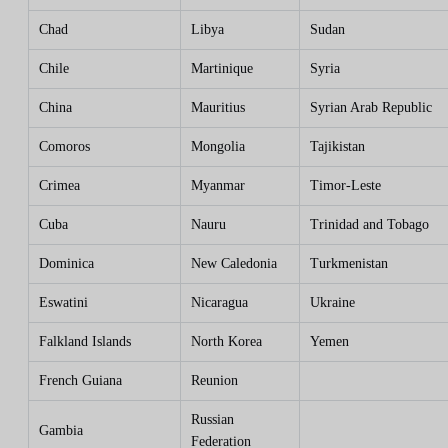
Chad
Libya
Sudan
Chile
Martinique
Syria
China
Mauritius
Syrian Arab Republic
Comoros
Mongolia
Tajikistan
Crimea
Myanmar
Timor-Leste
Cuba
Nauru
Trinidad and Tobago
Dominica
New Caledonia
Turkmenistan
Eswatini
Nicaragua
Ukraine
Falkland Islands
North Korea
Yemen
French Guiana
Reunion
Russian
Gambia
Federation