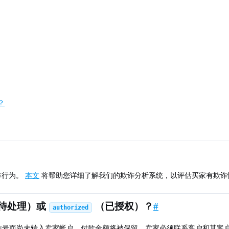
？
诈行为。
本文
将帮助您详细了解我们的欺诈分析系统，以评估买家有欺诈
待处理）或
（已授权）？
#
authorized
信号而尚未转入卖家帐户。付款金额将被保留，卖家必须联系客户和其客