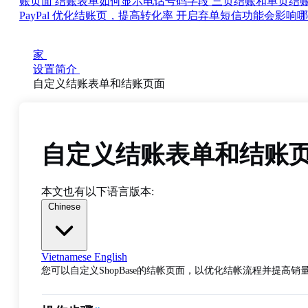
账页面
结账表单如何显示电话号码字段
三页结账和单页结
PayPal
优化结账页，提高转化率
开启弃单短信功能会影响
家
设置简介
自定义结账表单和结账页面
自定义结账表单和结账
本文也有以下语言版本:
Chinese
Vietnamese
English
您可以自定义ShopBase的结帐页面，以优化结帐流程并提高销