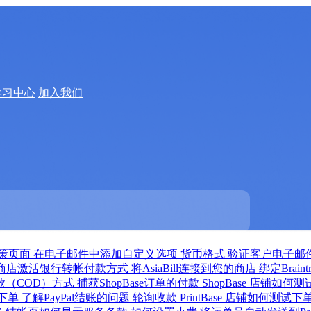
学习中心
加入我们
策页面
在电子邮件中添加自定义选项
货币格式
验证客户电子邮
商店激活银行转帐付款方式
将AsiaBill连接到您的商店
绑定Brain
款（COD）方式
捕获ShopBase订单的付款
ShopBase 店铺如何
试下单
了解PayPal结账的问题
轮询收款
PrintBase 店铺如何测试下