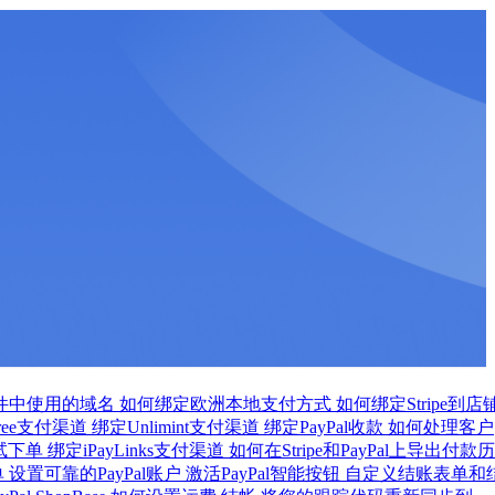
件中使用的域名
如何绑定欧洲本地支付方式
如何绑定Stripe到店
tree支付渠道
绑定Unlimint支付渠道
绑定PayPal收款
如何处理客户
测试下单
绑定iPayLinks支付渠道
如何在Stripe和PayPal上导出付款历
单
设置可靠的PayPal账户
激活PayPal智能按钮
自定义结账表单和