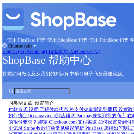
使用 PlusBase 销售
使用 ShopBase 销售
使用 PrintBase 销售
Chinese (zh)
English (en)
Arabic (ar)
Turkish (tr)
Vietnamese (vi)
ShopBase 帮助中心
探索如何做以及从我们的知识库中学习电子商务最佳实践。
同类别文章: 设置简介
付款方式
设置
了解付款状态
将支付渠道绑定到商店
设置政
如何绑定Oceanpayment到店铺
将Pacypay连接到您的商店
在
的拒付要求？
绑定 Checkout.com 支付渠道
如何设置货到付
史记录
Stripe 收款订单常见错误解析
PlusBase 店铺如何测