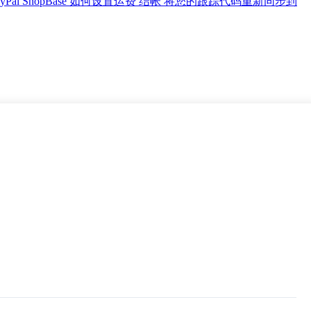
Pal
ShopBase 如何设置运费
结帐
将您的跟踪代码重新同步到