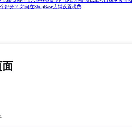
账
结帐页如何显示服务条款
如何设置小费
将运单号自动发送到Pay
哪个部分？
如何在ShopBase店铺设置税费
页面
量。