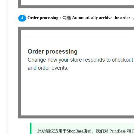
Order processing
：勾选
Automatically archive the order
此功能仅适用于ShopBase店铺。我们对 PrintB