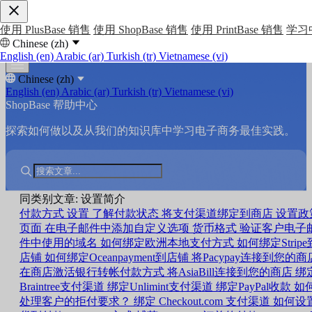
使用 PlusBase 销售
使用 ShopBase 销售
使用 PrintBase 销售
学习
Chinese (zh)
English (en)
Arabic (ar)
Turkish (tr)
Vietnamese (vi)
Chinese (zh)
English (en)
Arabic (ar)
Turkish (tr)
Vietnamese (vi)
ShopBase 帮助中心
探索如何做以及从我们的知识库中学习电子商务最佳实践。
同类别文章: 设置简介
付款方式
设置
了解付款状态
将支付渠道绑定到商店
设置政
页面
在电子邮件中添加自定义选项
货币格式
验证客户电子
件中使用的域名
如何绑定欧洲本地支付方式
如何绑定Stripe
店铺
如何绑定Oceanpayment到店铺
将Pacypay连接到您的商
在商店激活银行转帐付款方式
将AsiaBill连接到您的商店
绑
Braintree支付渠道
绑定Unlimint支付渠道
绑定PayPal收款
如
处理客户的拒付要求？
绑定 Checkout.com 支付渠道
如何设