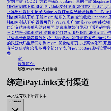
货到付款（COD）方式
捕获ShopBase订单的付款
ShopBase
铺如何测试下单
绑定iPayLinks支付渠道
如何在Stripe和PayPa
上导出付款历史记录
Stripe 收款订单常见错误解析
PlusBase
铺如何测试下单
了解PayPal结账的问题
轮询收款
PrintBase 
铺如何测试下单
设置可靠的PayPal账户
激活PayPal智能按钮
自定义结账表单和结账页面
结账表单如何显示电话号码字段
三页结账和单页结账
结帐页如何显示服务条款
如何设置小
将运单号自动发送到PayPal
ShopBase 如何设置运费
结帐
将
的跟踪代码重新同步到PayPal
优化结账页，提高转化率
开启
弃单短信功能会影响哪个部分？
如何在ShopBase店铺设置税
费
家
设置简介
绑定iPayLinks支付渠道
绑定iPayLinks支付渠道
本文也有以下语言版本:
Chinese