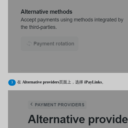
在
Alternative providers
页面上，选择
iPayLinks
。