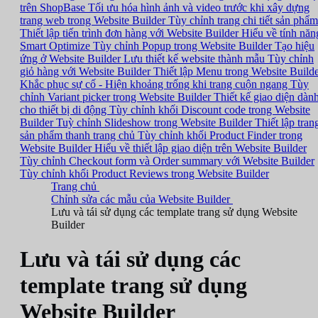
trên ShopBase
Tối ưu hóa hình ảnh và video trước khi xây dựng
trang web trong Website Builder
Tùy chỉnh trang chi tiết sản phẩm
Thiết lập tiến trình đơn hàng với Website Builder
Hiểu về tính năn
Smart Optimize
Tùy chỉnh Popup trong Website Builder
Tạo hiệu
ứng ở Website Builder
Lưu thiết kế website thành mẫu
Tùy chỉnh
giỏ hàng với Website Builder
Thiết lập Menu trong Website Build
Khắc phục sự cố - Hiện khoảng trống khi trang cuộn ngang
Tùy
chỉnh Variant picker trong Website Builder
Thiết kế giao diện dàn
cho thiết bị di động
Tùy chỉnh khối Discount code trong Website
Builder
Tuỳ chỉnh Slideshow trong Website Builder
Thiết lập tran
sản phẩm thanh trang chủ
Tùy chỉnh khối Product Finder trong
Website Builder
Hiểu về thiết lập giao diện trên Website Builder
Tùy chỉnh Checkout form và Order summary với Website Builder
Tùy chỉnh khối Product Reviews trong Website Builder
Trang chủ
Chỉnh sửa các mẫu của Website Builder
Lưu và tái sử dụng các template trang sử dụng Website
Builder
Lưu và tái sử dụng các
template trang sử dụng
Website Builder