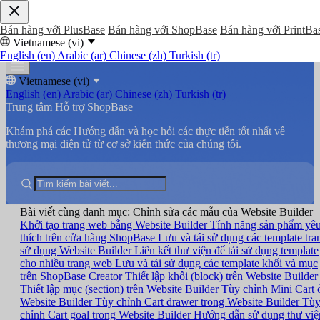
Bán hàng với PlusBase
Bán hàng với ShopBase
Bán hàng với PrintBa
Vietnamese (vi)
English (en)
Arabic (ar)
Chinese (zh)
Turkish (tr)
Vietnamese (vi)
English (en)
Arabic (ar)
Chinese (zh)
Turkish (tr)
Trung tâm Hỗ trợ ShopBase
Khám phá các Hướng dẫn và học hỏi các thực tiễn tốt nhất về
thương mại điện tử từ cơ sở kiến thức của chúng tôi.
Bài viết cùng danh mục: Chỉnh sửa các mẫu của Website Builder
Khởi tạo trang web bằng Website Builder
Tính năng sản phẩm yê
thích trên cửa hàng ShopBase
Lưu và tái sử dụng các template tra
sử dụng Website Builder
Liên kết thư viện để tái sử dụng template
cho nhiều trang web
Lưu và tái sử dụng các template khối và mục
trên ShopBase Creator
Thiết lập khối (block) trên Website Builder
Thiết lập mục (section) trên Website Builder
Tùy chỉnh Mini Cart 
Website Builder
Tùy chỉnh Cart drawer trong Website Builder
Tù
chỉnh Cart goal trong Website Builder
Hướng dẫn sử dụng thư việ