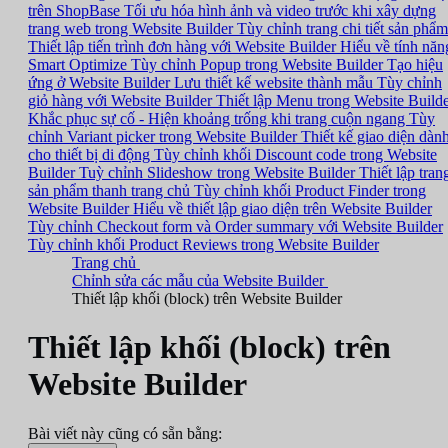
trên ShopBase
Tối ưu hóa hình ảnh và video trước khi xây dựng
trang web trong Website Builder
Tùy chỉnh trang chi tiết sản phẩm
Thiết lập tiến trình đơn hàng với Website Builder
Hiểu về tính năn
Smart Optimize
Tùy chỉnh Popup trong Website Builder
Tạo hiệu
ứng ở Website Builder
Lưu thiết kế website thành mẫu
Tùy chỉnh
giỏ hàng với Website Builder
Thiết lập Menu trong Website Build
Khắc phục sự cố - Hiện khoảng trống khi trang cuộn ngang
Tùy
chỉnh Variant picker trong Website Builder
Thiết kế giao diện dàn
cho thiết bị di động
Tùy chỉnh khối Discount code trong Website
Builder
Tuỳ chỉnh Slideshow trong Website Builder
Thiết lập tran
sản phẩm thanh trang chủ
Tùy chỉnh khối Product Finder trong
Website Builder
Hiểu về thiết lập giao diện trên Website Builder
Tùy chỉnh Checkout form và Order summary với Website Builder
Tùy chỉnh khối Product Reviews trong Website Builder
Trang chủ
Chỉnh sửa các mẫu của Website Builder
Thiết lập khối (block) trên Website Builder
Thiết lập khối (block) trên
Website Builder
Bài viết này cũng có sẵn bằng: