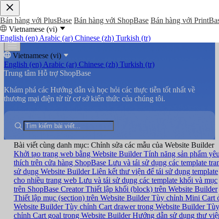
Bán hàng với PlusBase
Bán hàng với ShopBase
Bán hàng với PrintBa
Vietnamese (vi)
English (en)
Arabic (ar)
Chinese (zh)
Turkish (tr)
Vietnamese (vi)
English (en)
Arabic (ar)
Chinese (zh)
Turkish (tr)
Trung tâm Hỗ trợ ShopBase
Khám phá các Hướng dẫn và học hỏi các thực tiễn tốt nhất về
thương mại điện tử từ cơ sở kiến thức của chúng tôi.
Bài viết cùng danh mục: Chỉnh sửa các mẫu của Website Builder
Khởi tạo trang web bằng Website Builder
Tính năng sản phẩm yê
thích trên cửa hàng ShopBase
Lưu và tái sử dụng các template tra
sử dụng Website Builder
Liên kết thư viện để tái sử dụng template
cho nhiều trang web
Lưu và tái sử dụng các template khối và mục
trên ShopBase Creator
Thiết lập khối (block) trên Website Builder
Thiết lập mục (section) trên Website Builder
Tùy chỉnh Mini Cart 
Website Builder
Tùy chỉnh Cart drawer trong Website Builder
Tù
chỉnh Cart goal trong Website Builder
Hướng dẫn sử dụng thư việ