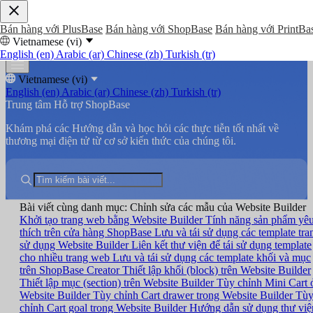
Bán hàng với PlusBase
Bán hàng với ShopBase
Bán hàng với PrintBa
Vietnamese (vi)
English (en)
Arabic (ar)
Chinese (zh)
Turkish (tr)
Vietnamese (vi)
English (en)
Arabic (ar)
Chinese (zh)
Turkish (tr)
Trung tâm Hỗ trợ ShopBase
Khám phá các Hướng dẫn và học hỏi các thực tiễn tốt nhất về
thương mại điện tử từ cơ sở kiến thức của chúng tôi.
Bài viết cùng danh mục: Chỉnh sửa các mẫu của Website Builder
Khởi tạo trang web bằng Website Builder
Tính năng sản phẩm yê
thích trên cửa hàng ShopBase
Lưu và tái sử dụng các template tra
sử dụng Website Builder
Liên kết thư viện để tái sử dụng template
cho nhiều trang web
Lưu và tái sử dụng các template khối và mục
trên ShopBase Creator
Thiết lập khối (block) trên Website Builder
Thiết lập mục (section) trên Website Builder
Tùy chỉnh Mini Cart 
Website Builder
Tùy chỉnh Cart drawer trong Website Builder
Tù
chỉnh Cart goal trong Website Builder
Hướng dẫn sử dụng thư việ