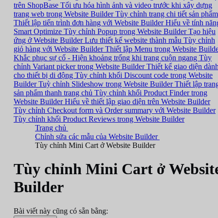
trên ShopBase
Tối ưu hóa hình ảnh và video trước khi xây dựng
trang web trong Website Builder
Tùy chỉnh trang chi tiết sản phẩm
Thiết lập tiến trình đơn hàng với Website Builder
Hiểu về tính năn
Smart Optimize
Tùy chỉnh Popup trong Website Builder
Tạo hiệu
ứng ở Website Builder
Lưu thiết kế website thành mẫu
Tùy chỉnh
giỏ hàng với Website Builder
Thiết lập Menu trong Website Build
Khắc phục sự cố - Hiện khoảng trống khi trang cuộn ngang
Tùy
chỉnh Variant picker trong Website Builder
Thiết kế giao diện dàn
cho thiết bị di động
Tùy chỉnh khối Discount code trong Website
Builder
Tuỳ chỉnh Slideshow trong Website Builder
Thiết lập tran
sản phẩm thanh trang chủ
Tùy chỉnh khối Product Finder trong
Website Builder
Hiểu về thiết lập giao diện trên Website Builder
Tùy chỉnh Checkout form và Order summary với Website Builder
Tùy chỉnh khối Product Reviews trong Website Builder
Trang chủ
Chỉnh sửa các mẫu của Website Builder
Tùy chỉnh Mini Cart ở Website Builder
Tùy chỉnh Mini Cart ở Websit
Builder
Bài viết này cũng có sẵn bằng: