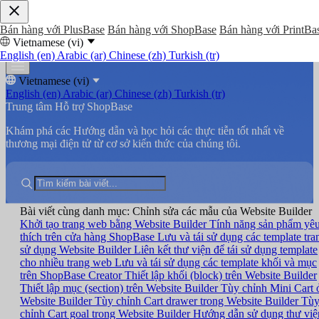
Bán hàng với PlusBase
Bán hàng với ShopBase
Bán hàng với PrintBa
Vietnamese (vi)
English (en)
Arabic (ar)
Chinese (zh)
Turkish (tr)
Vietnamese (vi)
English (en)
Arabic (ar)
Chinese (zh)
Turkish (tr)
Trung tâm Hỗ trợ ShopBase
Khám phá các Hướng dẫn và học hỏi các thực tiễn tốt nhất về
thương mại điện tử từ cơ sở kiến thức của chúng tôi.
Bài viết cùng danh mục: Chỉnh sửa các mẫu của Website Builder
Khởi tạo trang web bằng Website Builder
Tính năng sản phẩm yê
thích trên cửa hàng ShopBase
Lưu và tái sử dụng các template tra
sử dụng Website Builder
Liên kết thư viện để tái sử dụng template
cho nhiều trang web
Lưu và tái sử dụng các template khối và mục
trên ShopBase Creator
Thiết lập khối (block) trên Website Builder
Thiết lập mục (section) trên Website Builder
Tùy chỉnh Mini Cart 
Website Builder
Tùy chỉnh Cart drawer trong Website Builder
Tù
chỉnh Cart goal trong Website Builder
Hướng dẫn sử dụng thư việ