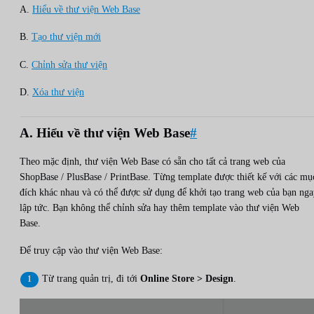
A.
Hiểu về thư viện Web Base
B.
Tạo thư viện mới
C.
Chỉnh sửa thư viện
D.
Xóa thư viện
A. Hiểu về thư viện Web Base
#
Theo mặc định, thư viện Web Base có sẵn cho tất cả trang web của
ShopBase / PlusBase / PrintBase. Từng template được thiết kế với các mụ
đích khác nhau và có thể được sử dụng để khởi tạo trang web của bạn ng
lập tức. Bạn không thể chỉnh sửa hay thêm template vào thư viện Web
Base.
Để truy cập vào thư viện Web Base:
Từ trang quản trị, đi tới
Online Store > Design
.