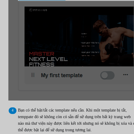
Bạn có thể bật/tắt các template nếu cần. Khi một template bị tắt,
temppate đó sẽ không còn có sẵn để sử dụng trên bất kỳ trang web
nào mà thư viện này được liên kết tới nhưng nó sẽ không bị xóa và 
thể được bật lại để sử dụng trong tương lai.