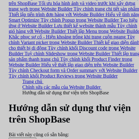
trên ShopBase
Tối ưu hóa hình ảnh và video trước khi xây dựng
trang web trong Website Builder
Tùy chỉnh trang chi tiết sản phẩm
Thiết lập tiến trình đơn hàng với Website Builder
Hiểu về tính năn
Smart Optimize
Tùy chỉnh Popup trong Website Builder
Tạo hiệu
ứng ở Website Builder
Lưu thiết kế website thành mẫu
Tùy chỉnh
giỏ hàng với Website Builder
Thiết lập Menu trong Website Build
Khắc phục sự cố - Hiện khoảng trống khi trang cuộn ngang
Tùy
chỉnh Variant picker trong Website Builder
Thiết kế giao diện dàn
cho thiết bị di động
Tùy chỉnh khối Discount code trong Website
Builder
Tuỳ chỉnh Slideshow trong Website Builder
Thiết lập tran
sản phẩm thanh trang chủ
Tùy chỉnh khối Product Finder trong
Website Builder
Hiểu về thiết lập giao diện trên Website Builder
Tùy chỉnh Checkout form và Order summary với Website Builder
Tùy chỉnh khối Product Reviews trong Website Builder
Trang chủ
Chỉnh sửa các mẫu của Website Builder
Hướng dẫn sử dụng thư viện trên ShopBase
Hướng dẫn sử dụng thư viện
trên ShopBase
Bài viết này cũng có sẵn bằng: