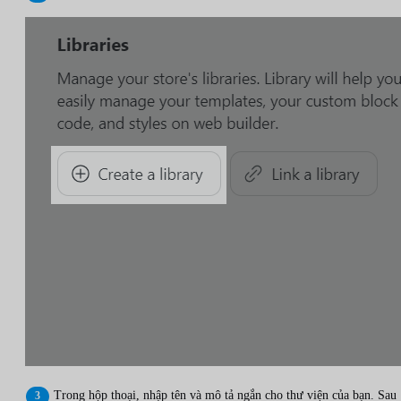
Trong hộp thoại, nhập tên và mô tả ngắn cho thư viện của bạn. Sau