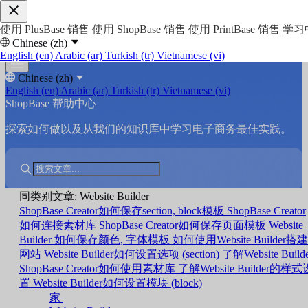
使用 PlusBase 销售
使用 ShopBase 销售
使用 PrintBase 销售
学习
Chinese (zh)
English (en)
Arabic (ar)
Turkish (tr)
Vietnamese (vi)
Chinese (zh)
English (en)
Arabic (ar)
Turkish (tr)
Vietnamese (vi)
ShopBase 帮助中心
探索如何做以及从我们的知识库中学习电子商务最佳实践。
同类别文章: Website Builder
ShopBase Creator如何保存section, block模板
ShopBase Creator
如何连接素材库
ShopBase Creator如何保存页面模板
Website
Builder 如何保存颜色, 字体模板
如何使用Website Builder搭建
网站
Website Builder如何设置选项 (section)
了解Website Build
ShopBase Creator如何使用素材库
了解Website Builder的样式
置
Website Builder如何设置模块 (block)
家