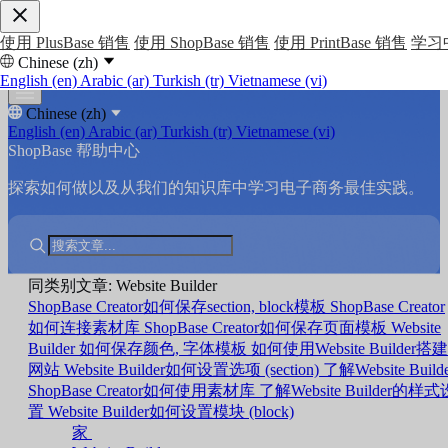
使用 PlusBase 销售
使用 ShopBase 销售
使用 PrintBase 销售
学习
Chinese (zh)
English (en)
Arabic (ar)
Turkish (tr)
Vietnamese (vi)
Chinese (zh)
English (en)
Arabic (ar)
Turkish (tr)
Vietnamese (vi)
ShopBase 帮助中心
探索如何做以及从我们的知识库中学习电子商务最佳实践。
同类别文章: Website Builder
ShopBase Creator如何保存section, block模板
ShopBase Creator
如何连接素材库
ShopBase Creator如何保存页面模板
Website
Builder 如何保存颜色, 字体模板
如何使用Website Builder搭建
网站
Website Builder如何设置选项 (section)
了解Website Build
ShopBase Creator如何使用素材库
了解Website Builder的样式
置
Website Builder如何设置模块 (block)
家