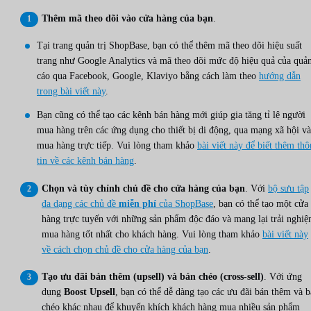
Thêm mã theo dõi vào cửa hàng của bạn
.
Tại trang quản trị ShopBase, bạn có thể thêm mã theo dõi hiệu suất
trang như Google Analytics và mã theo dõi mức độ hiệu quả của quả
cáo qua Facebook, Google, Klaviyo bằng cách làm theo
hướng dẫn
trong bài viết này
.
Bạn cũng có thể tạo các kênh bán hàng mới giúp gia tăng tỉ lệ người
mua hàng trên các ứng dụng cho thiết bị di động, qua mạng xã hội và
mua hàng trực tiếp. Vui lòng tham khảo
bài viết này để biết thêm th
tin về các kênh bán hàng
.
Chọn và tùy chỉnh chủ đề cho cửa hàng của bạn
. Với
bộ sưu tập
đa dạng các chủ đề
miễn phí
của ShopBase
, bạn có thể tạo một cửa
hàng trực tuyến với những sản phẩm độc đáo và mang lại trải nghi
mua hàng tốt nhất cho khách hàng. Vui lòng tham khảo
bài viết này
về cách chọn chủ đề cho cửa hàng của bạn
.
Tạo ưu đãi bán thêm (upsell) và bán chéo (cross-sell)
. Với ứng
dụng
Boost Upsell
, bạn có thể dễ dàng tạo các ưu đãi bán thêm và 
chéo khác nhau để khuyến khích khách hàng mua nhiều sản phẩm