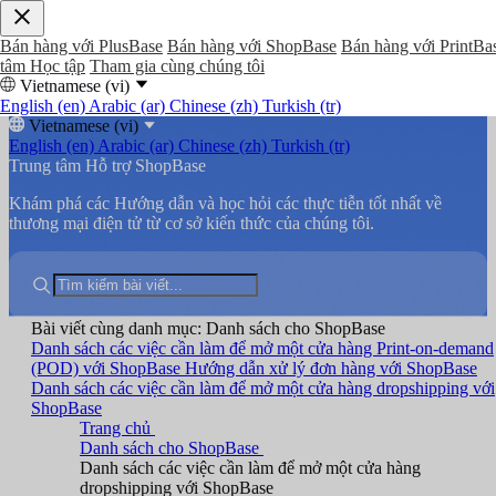
Bán hàng với PlusBase
Bán hàng với ShopBase
Bán hàng với PrintBa
tâm Học tập
Tham gia cùng chúng tôi
Vietnamese (vi)
English (en)
Arabic (ar)
Chinese (zh)
Turkish (tr)
Vietnamese (vi)
English (en)
Arabic (ar)
Chinese (zh)
Turkish (tr)
Trung tâm Hỗ trợ ShopBase
Khám phá các Hướng dẫn và học hỏi các thực tiễn tốt nhất về
thương mại điện tử từ cơ sở kiến thức của chúng tôi.
Bài viết cùng danh mục: Danh sách cho ShopBase
Danh sách các việc cần làm để mở một cửa hàng Print-on-demand
(POD) với ShopBase
Hướng dẫn xử lý đơn hàng với ShopBase
Danh sách các việc cần làm để mở một cửa hàng dropshipping với
ShopBase
Trang chủ
Danh sách cho ShopBase
Danh sách các việc cần làm để mở một cửa hàng
dropshipping với ShopBase