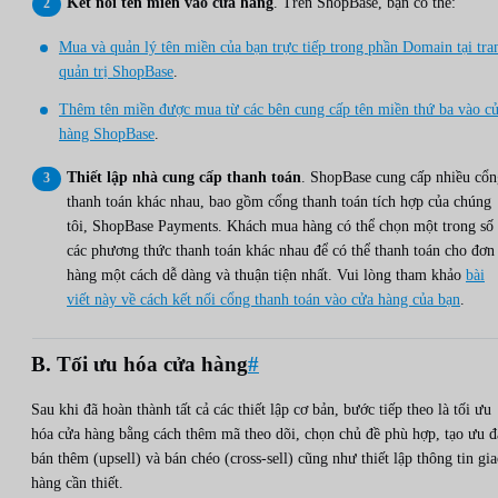
Kết nối tên miền vào cửa hàng
. Trên ShopBase, bạn có thể:
Mua và quản lý tên miền của bạn trực tiếp trong phần Domain tại tra
quản trị ShopBase
.
Thêm tên miền được mua từ các bên cung cấp tên miền thứ ba vào c
hàng ShopBase
.
Thiết lập nhà cung cấp thanh toán
. ShopBase cung cấp nhiều cổn
thanh toán khác nhau, bao gồm cổng thanh toán tích hợp của chúng
tôi, ShopBase Payments. Khách mua hàng có thể chọn một trong số
các phương thức thanh toán khác nhau để có thể thanh toán cho đơn
hàng một cách dễ dàng và thuận tiện nhất. Vui lòng tham khảo
bài
viết này về cách kết nối cổng thanh toán vào cửa hàng của bạn
.
B. Tối ưu hóa cửa hàng
#
Sau khi đã hoàn thành tất cả các thiết lập cơ bản, bước tiếp theo là tối ưu
hóa cửa hàng bằng cách thêm mã theo dõi, chọn chủ đề phù hợp, tạo ưu đ
bán thêm (upsell) và bán chéo (cross-sell) cũng như thiết lập thông tin gi
hàng cần thiết.