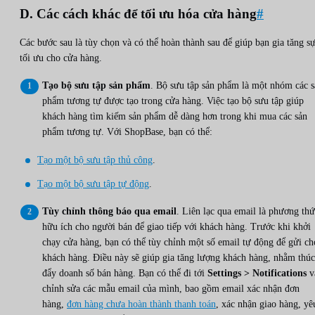
D. Các cách khác để tối ưu hóa cửa hàng
#
Các bước sau là tùy chọn và có thể hoàn thành sau để giúp bạn gia tăng s
tối ưu cho cửa hàng.
Tạo bộ sưu tập sản phẩm
. Bộ sưu tập sản phẩm là một nhóm các s
phẩm tương tự được tạo trong cửa hàng. Việc tạo bộ sưu tập giúp
khách hàng tìm kiếm sản phẩm dễ dàng hơn trong khi mua các sản
phẩm tương tự. Với ShopBase, bạn có thể:
Tạo một bộ sưu tập thủ công
.
Tạo một bộ sưu tập tự động
.
Tùy chỉnh thông báo qua email
. Liên lạc qua email là phương th
hữu ích cho người bán để giao tiếp với khách hàng. Trước khi khởi
chạy cửa hàng, bạn có thể tùy chỉnh một số email tự động để gửi ch
khách hàng. Điều này sẽ giúp gia tăng lượng khách hàng, nhằm thúc
đẩy doanh số bán hàng. Bạn có thể đi tới
Settings > Notifications
v
chỉnh sửa các mẫu email của mình, bao gồm email xác nhận đơn
hàng,
đơn hàng chưa hoàn thành thanh toán
, xác nhận giao hàng, yê