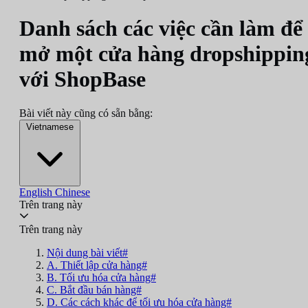
Danh sách các việc cần làm để
mở một cửa hàng dropshippin
với ShopBase
Bài viết này cũng có sẵn bằng:
Vietnamese
English
Chinese
Trên trang này
Trên trang này
Nội dung bài viết#
A. Thiết lập cửa hàng#
B. Tối ưu hóa cửa hàng#
C. Bắt đầu bán hàng#
D. Các cách khác để tối ưu hóa cửa hàng#