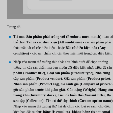
Trong đó:
Tại mục
Sản phẩm phải trùng với (Products must match):
bạn có
thể chọn
Tất cả các điều kiện (All conditions)
- các sản phẩm phải
thỏa mãn tất cả các điều kiện - hoặc
Bất cứ điều kiện nào (Any
condition)
- các sản phẩm chỉ cần thỏa mãn một trong các điều kiện.
Nhấp vào menu thả xuống thứ nhất như hình dưới để chọn trường
thông tin của sản phẩm mà bạn muốn đặt điều kiện như:
Tiêu đề sản
phẩm (Product title)
,
Loại sản phẩm (Product type)
,
Nhà cung
cấp sản phẩm (Product vendor)
,
Giá sản phẩm (Product price)
,
Nhãn sản phẩm (Product tag)
,
So sánh giá (Compare at price/Gi
gốc sản phẩm trước khi giảm giá)
,
Cân nặng (Weight)
,
Hàng còn
trong kho (Inventory stock)
,
Tiêu đề biến thể (Variant title)
,
Bộ
sưu tập (Collection)
,
Tên có thể tùy chỉnh (Custom option name)
Nhấp vào menu thả xuống thứ hai để chọn các loại so sánh cho điều
kiện bạn đặt ra như:
bằng (is equal to)
,
không bằng (is not equal