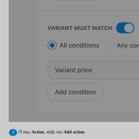
Ở mục
Action
, nhấp vào
Add action
.