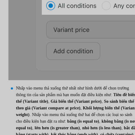
Nhấp vào menu thả xuống thứ nhất như hình dưới để chọn trường
thông tin của sản phẩm mà bạn muốn đặt điều kiện như:
Tiêu đề biế
thể (Variant title)
,
Giá biến thể (Variant price)
,
So sánh biến thể
theo giá (Variant compare at price)
,
Khối lượng biến thể (Varian
weight)
. Nhấp vào menu thả xuống thứ hai để chọn các loại so sánh
cho điều kiện bạn đặt ra như:
bằng (is equal to)
,
không bằng (is no
equal to)
,
lớn hơn (is greater than)
,
nhỏ hơn (is less than)
,
bắt đ
bằng (starts with)
,
kết thúc bằng (ends with)
,
có chứa (contains)
,