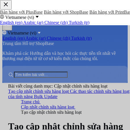
Bán hàng với PlusBase
Bán hàng với ShopBase
Bán hàng với PrintBa
Vietnamese (vi)
English (en)
Arabic (ar)
Chinese (zh)
Turkish (tr)
Vietnamese (vi)
English (en)
Arabic (ar)
Chinese (zh)
Turkish (tr)
Trung tâm Hỗ trợ ShopBase
Khám phá các Hướng dẫn và học hỏi các thực tiễn tốt nhất về
thương mại điện tử từ cơ sở kiến thức của chúng tôi.
Bài viết cùng danh mục: Cập nhật chỉnh sửa hàng loạt
Tạo cập nhật chỉnh sửa hàng loạt
Các thao tác chỉnh sửa hàng loạt
của tính năng Bulk Update
Trang chủ
Cập nhật chỉnh sửa hàng loạt
Tạo cập nhật chỉnh sửa hàng loạt
Tạo cập nhật chỉnh sửa hàng