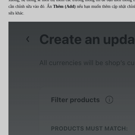
cần chỉnh sửa vào đó. Ấn
Thêm (Add)
nếu bạn muốn thêm cập nhật chỉn
sửa khác.